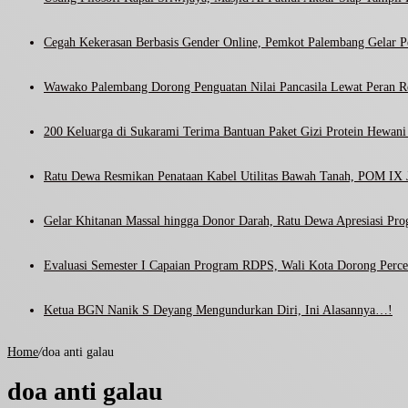
Cegah Kekerasan Berbasis Gender Online, Pemkot Palembang Gelar Pel
Wawako Palembang Dorong Penguatan Nilai Pancasila Lewat Peran R
200 Keluarga di Sukarami Terima Bantuan Paket Gizi Protein Hewa
Ratu Dewa Resmikan Penataan Kabel Utilitas Bawah Tanah, POM IX J
Gelar Khitanan Massal hingga Donor Darah, Ratu Dewa Apresiasi Pr
Evaluasi Semester I Capaian Program RDPS, Wali Kota Dorong Percep
Ketua BGN Nanik S Deyang Mengundurkan Diri, Ini Alasannya…!
Home
/
doa anti galau
doa anti galau