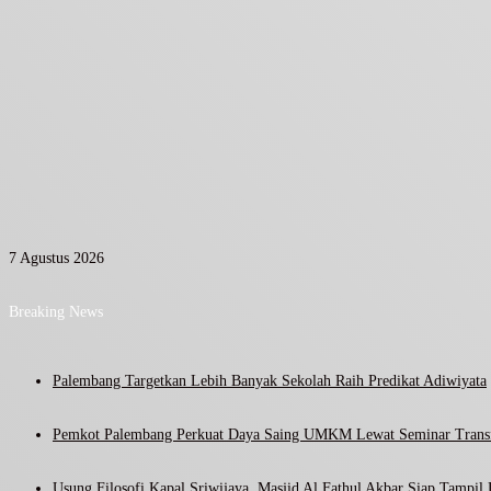
7 Agustus 2026
Breaking News
Palembang Targetkan Lebih Banyak Sekolah Raih Predikat Adiwiyata
Pemkot Palembang Perkuat Daya Saing UMKM Lewat Seminar Transf
Usung Filosofi Kapal Sriwijaya, Masjid Al Fathul Akbar Siap Tampil 