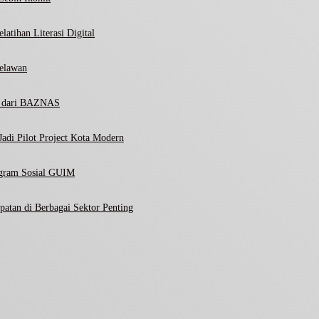
atihan Literasi Digital
elawan
ni dari BAZNAS
adi Pilot Project Kota Modern
ogram Sosial GUIM
atan di Berbagai Sektor Penting