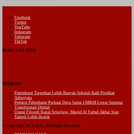
Facebook
Twitter
YouTube
Instagram
Telegram
TikTok
BERITA PILIHAN
TERBARU
Palembang Targetkan Lebih Banyak Sekolah Raih Predikat
Adiwiyata
Pemkot Palembang Perkuat Daya Saing UMKM Lewat Seminar
Transformasi Digital
Usung Filosofi Kapal Sriwijaya, Masjid Al Fathul Akbar Siap
Tampil Lebih Ikonik
© Copyright 2014-2026, All Rights Reserved