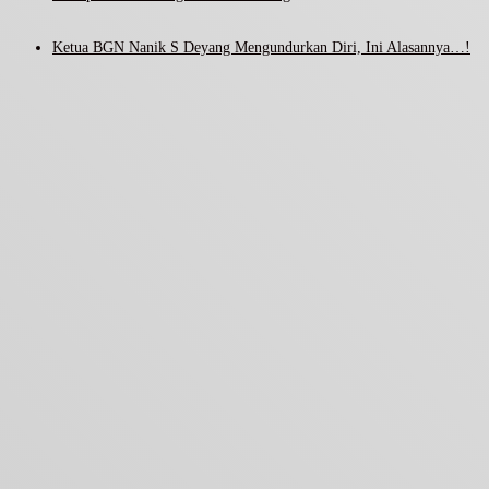
Ketua BGN Nanik S Deyang Mengundurkan Diri, Ini Alasannya…!