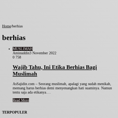
Home
/
berhias
berhias
MUSLIMAH
Aminuddin
3 November 2022
0
758
Wajib Tahu, Ini Etika Berhias Bagi
Muslimah
AsSajidin.com – Seorang muslimah, apalagi yang sudah menikah,
memang harus berhias demi menyenangkan hati suaminya. Namun
tentu saja ada etikanya.…
Read More
TERPOPULER