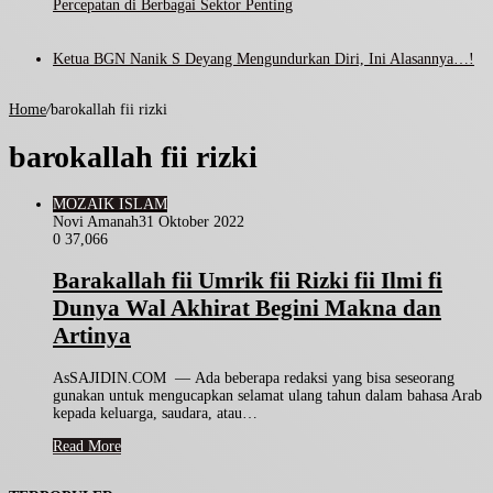
Percepatan di Berbagai Sektor Penting
Ketua BGN Nanik S Deyang Mengundurkan Diri, Ini Alasannya…!
Home
/
barokallah fii rizki
barokallah fii rizki
MOZAIK ISLAM
Novi Amanah
31 Oktober 2022
0
37,066
Barakallah fii Umrik fii Rizki fii Ilmi fi
Dunya Wal Akhirat Begini Makna dan
Artinya
AsSAJIDIN.COM — Ada beberapa redaksi yang bisa seseorang
gunakan untuk mengucapkan selamat ulang tahun dalam bahasa Arab
kepada keluarga, saudara, atau…
Read More