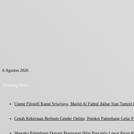
6 Agustus 2026
Breaking News
Usung Filosofi Kapal Sriwijaya, Masjid Al Fathul Akbar Siap Tampil 
Cegah Kekerasan Berbasis Gender Online, Pemkot Palembang Gelar Pel
Wawako Palembang Dorong Penguatan Nilai Pancasila Lewat Peran R