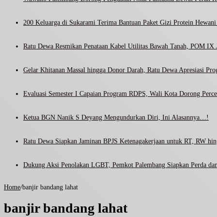
200 Keluarga di Sukarami Terima Bantuan Paket Gizi Protein Hewa
Ratu Dewa Resmikan Penataan Kabel Utilitas Bawah Tanah, POM IX J
Gelar Khitanan Massal hingga Donor Darah, Ratu Dewa Apresiasi Pr
Evaluasi Semester I Capaian Program RDPS, Wali Kota Dorong Percep
Ketua BGN Nanik S Deyang Mengundurkan Diri, Ini Alasannya…!
Ratu Dewa Siapkan Jaminan BPJS Ketenagakerjaan untuk RT, RW hin
Dukung Aksi Penolakan LGBT, Pemkot Palembang Siapkan Perda dan
Home
/
banjir bandang lahat
banjir bandang lahat