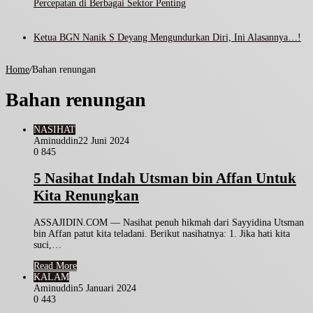
Percepatan di Berbagai Sektor Penting
Ketua BGN Nanik S Deyang Mengundurkan Diri, Ini Alasannya…!
Home
/
Bahan renungan
Bahan renungan
NASIHAT
Aminuddin
22 Juni 2024
0
845
5 Nasihat Indah Utsman bin Affan Untuk
Kita Renungkan
ASSAJIDIN.COM — Nasihat penuh hikmah dari Sayyidina Utsman
bin Affan patut kita teladani. Berikut nasihatnya: 1. Jika hati kita
suci,…
Read More
KALAM
Aminuddin
5 Januari 2024
0
443