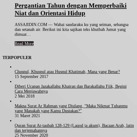
Pergantian Tahun dengan Memperbaiki
Niat dan Orientasi Hidup
ASSAJIDIN.COM — Wahai saudaraku ku yang seiman, sebangsa
dan setanah air. Berikut ini kita sajikan teks khutbah Jumat yang
dimuat…
Read More
TERPOPULER
Chusnul, Khusnul atau Husnul Khatimah, Mana yang Benar?
15 September 2017
Diberi Ucapan Jazakallahu Khairan dan Barakallahu Fiik, Begini
Cara Menjawabnya
2 Mei 2018
Makna Surat Ar Rahman yang Diulang, “Maka Nikmat Tuhanmu
yang Manakah yang Kamu Dustakan?”
31 Maret 2021
Quran Surat At-taubah 128-129 (Laqod ja akum), Bacaan Arab, latin
dan terjemahannya
25 November 2020