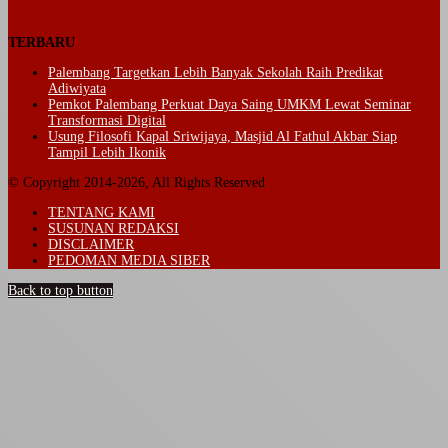
TERBARU
Palembang Targetkan Lebih Banyak Sekolah Raih Predikat
Adiwiyata
Pemkot Palembang Perkuat Daya Saing UMKM Lewat Seminar
Transformasi Digital
Usung Filosofi Kapal Sriwijaya, Masjid Al Fathul Akbar Siap
Tampil Lebih Ikonik
© Copyright 2014-2026, All Rights Reserved
TENTANG KAMI
SUSUNAN REDAKSI
DISCLAIMER
PEDOMAN MEDIA SIBER
Back to top button