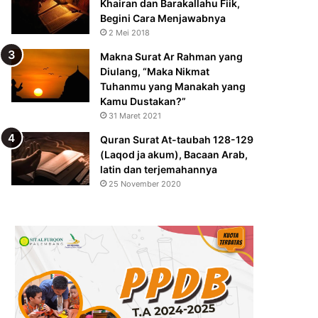
Khairan dan Barakallahu Fiik,
Begini Cara Menjawabnya
2 Mei 2018
Makna Surat Ar Rahman yang
Diulang, “Maka Nikmat
Tuhanmu yang Manakah yang
Kamu Dustakan?”
31 Maret 2021
Quran Surat At-taubah 128-129
(Laqod ja akum), Bacaan Arab,
latin dan terjemahannya
25 November 2020