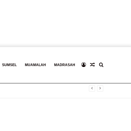
Log
Baca
Search
SUMSEL
MUAMALAH
MADRASAH
In
Berita
for