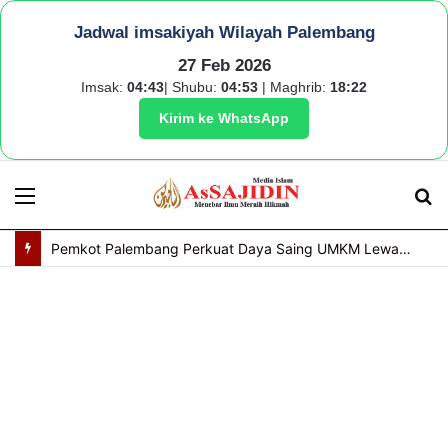
Jadwal imsakiyah Wilayah Palembang
27 Feb 2026
Imsak:
04:43
| Shubu:
04:53
| Maghrib:
18:22
Kirim ke WhatsApp
Menu
S
fo
Pemkot Palembang Perkuat Daya Saing UMKM Lewat Seminar Transformasi Digital