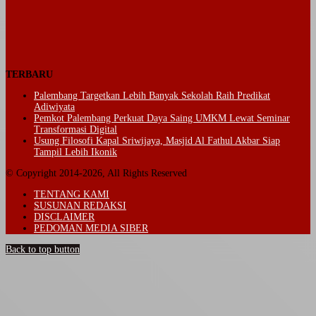
TERBARU
Palembang Targetkan Lebih Banyak Sekolah Raih Predikat
Adiwiyata
Pemkot Palembang Perkuat Daya Saing UMKM Lewat Seminar
Transformasi Digital
Usung Filosofi Kapal Sriwijaya, Masjid Al Fathul Akbar Siap
Tampil Lebih Ikonik
© Copyright 2014-2026, All Rights Reserved
TENTANG KAMI
SUSUNAN REDAKSI
DISCLAIMER
PEDOMAN MEDIA SIBER
Back to top button