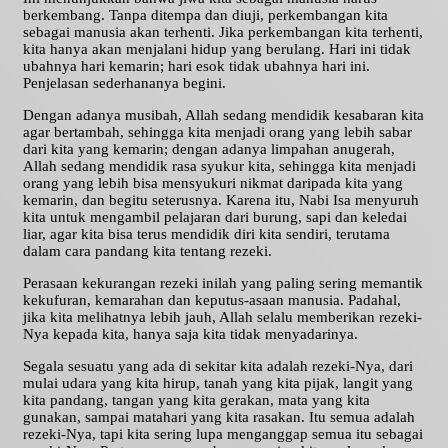
berkembang. Tanpa ditempa dan diuji, perkembangan kita
sebagai manusia akan terhenti. Jika perkembangan kita terhenti,
kita hanya akan menjalani hidup yang berulang. Hari ini tidak
ubahnya hari kemarin; hari esok tidak ubahnya hari ini.
Penjelasan sederhananya begini.
Dengan adanya musibah, Allah sedang mendidik kesabaran kita
agar bertambah, sehingga kita menjadi orang yang lebih sabar
dari kita yang kemarin; dengan adanya limpahan anugerah,
Allah sedang mendidik rasa syukur kita, sehingga kita menjadi
orang yang lebih bisa mensyukuri nikmat daripada kita yang
kemarin, dan begitu seterusnya. Karena itu, Nabi Isa menyuruh
kita untuk mengambil pelajaran dari burung, sapi dan keledai
liar, agar kita bisa terus mendidik diri kita sendiri, terutama
dalam cara pandang kita tentang rezeki.
Perasaan kekurangan rezeki inilah yang paling sering memantik
kekufuran, kemarahan dan keputus-asaan manusia. Padahal,
jika kita melihatnya lebih jauh, Allah selalu memberikan rezeki-
Nya kepada kita, hanya saja kita tidak menyadarinya.
Segala sesuatu yang ada di sekitar kita adalah rezeki-Nya, dari
mulai udara yang kita hirup, tanah yang kita pijak, langit yang
kita pandang, tangan yang kita gerakan, mata yang kita
gunakan, sampai matahari yang kita rasakan. Itu semua adalah
rezeki-Nya, tapi kita sering lupa menganggap semua itu sebagai