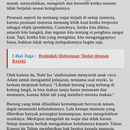
marah, menyalahkan, mengeluh dan bersedih ketika sesuatu
tidak berjalan sesuai keinginannya.
Perasaan seperti itu memang wajar terjadi di setiap manusia,
karena perasaan manusia memang lebih kuat ketika berposisi
sebagai objek (penderita). Contohnya, ketika kita dihina,
amarah kita bangkit, dan ingatan kita tentang si penghina sangat
kuat. Tapi, ketika kita yang menghina, kita menganggapnya
biasa, bahkan tidak sering melupakannya begitu saja.
Lihat Juga :
Beginilah Hubungan Sholat dengan
Rezeki
Oleh karena itu, Nabi Isa ‘alaihissalam menyuruh anak cucu
Adam untuk mengambil pelajaran, terutama soal rezeki. Ia
berkata (terjemah bebas): “Lihatlah burung yang terbang di
kolong langit, ia bisa makan tanpa harus menanam dan
memanen, karena Allah lah yang memberi mereka makan.”
Burung yang tidak difasilitasi kemampuan bercocok tanam,
dapat memenuhi kebutuhannya. Lalu kenapa manusia yang
diberikan banyak perangkat kemampuan, terus mengeluhkan
rezekinya. Meskipun mengeluh itu wajar dan tidak haram.
Setiap manusia berhak mengadukan keluhannya kepada Tuhan.
Karena itu Tuhan memberikan hak berdoa kepada manusia.