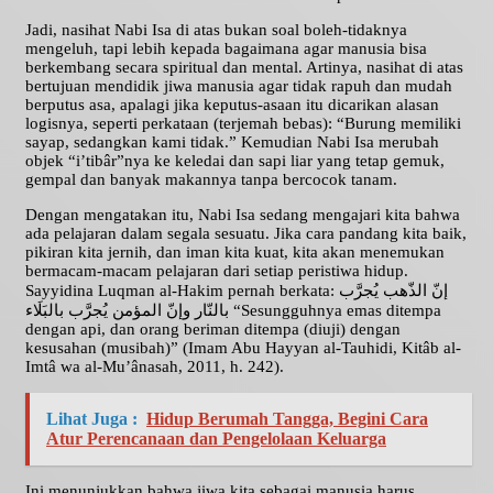
Jadi, nasihat Nabi Isa di atas bukan soal boleh-tidaknya
mengeluh, tapi lebih kepada bagaimana agar manusia bisa
berkembang secara spiritual dan mental. Artinya, nasihat di atas
bertujuan mendidik jiwa manusia agar tidak rapuh dan mudah
berputus asa, apalagi jika keputus-asaan itu dicarikan alasan
logisnya, seperti perkataan (terjemah bebas): “Burung memiliki
sayap, sedangkan kami tidak.” Kemudian Nabi Isa merubah
objek “i’tibâr”nya ke keledai dan sapi liar yang tetap gemuk,
gempal dan banyak makannya tanpa bercocok tanam.
Dengan mengatakan itu, Nabi Isa sedang mengajari kita bahwa
ada pelajaran dalam segala sesuatu. Jika cara pandang kita baik,
pikiran kita jernih, dan iman kita kuat, kita akan menemukan
bermacam-macam pelajaran dari setiap peristiwa hidup.
Sayyidina Luqman al-Hakim pernah berkata: إنّ الذّهب يُجرَّب
بالنّار وإنّ المؤمن يُجرَّب بالبَلَاء “Sesungguhnya emas ditempa
dengan api, dan orang beriman ditempa (diuji) dengan
kesusahan (musibah)” (Imam Abu Hayyan al-Tauhidi, Kitâb al-
Imtâ wa al-Mu’ânasah, 2011, h. 242).
Lihat Juga :
Hidup Berumah Tangga, Begini Cara
Atur Perencanaan dan Pengelolaan Keluarga
Ini menunjukkan bahwa jiwa kita sebagai manusia harus