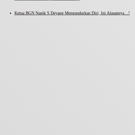
Ketua BGN Nanik S Deyang Mengundurkan Diri, Ini Alasannya…!