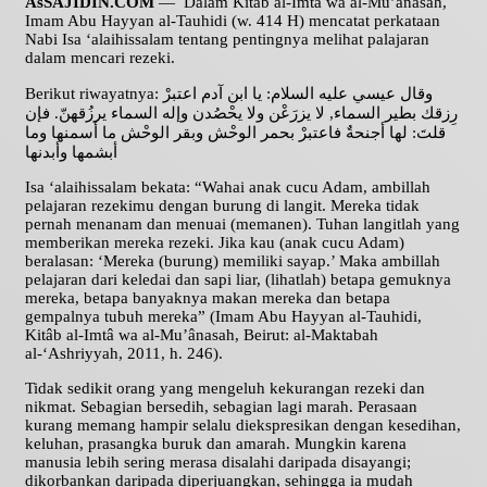
AsSAJIDIN.COM
— Dalam Kitâb al-Imtâ wa al-Mu’ânasah,
Imam Abu Hayyan al-Tauhidi (w. 414 H) mencatat perkataan
Nabi Isa ‘alaihissalam tentang pentingnya melihat palajaran
dalam mencari rezeki.
Berikut riwayatnya: وقال عيسي عليه السلام: يا ابن آدم اعتبرْ
رِزقك بطير السماء, لا يزرَعْن ولا يحْصُدن وإله السماء يرزُقهنّ. فإن
قلتَ: لها أجنحةٌ فاعتبرْ بحمر الوحْش وبقر الوحْش ما أسمنها وما
أبشمها وأبدنها
Isa ‘alaihissalam bekata: “Wahai anak cucu Adam, ambillah
pelajaran rezekimu dengan burung di langit. Mereka tidak
pernah menanam dan menuai (memanen). Tuhan langitlah yang
memberikan mereka rezeki. Jika kau (anak cucu Adam)
beralasan: ‘Mereka (burung) memiliki sayap.’ Maka ambillah
pelajaran dari keledai dan sapi liar, (lihatlah) betapa gemuknya
mereka, betapa banyaknya makan mereka dan betapa
gempalnya tubuh mereka” (Imam Abu Hayyan al-Tauhidi,
Kitâb al-Imtâ wa al-Mu’ânasah, Beirut: al-Maktabah
al-‘Ashriyyah, 2011, h. 246).
Tidak sedikit orang yang mengeluh kekurangan rezeki dan
nikmat. Sebagian bersedih, sebagian lagi marah. Perasaan
kurang memang hampir selalu diekspresikan dengan kesedihan,
keluhan, prasangka buruk dan amarah. Mungkin karena
manusia lebih sering merasa disalahi daripada disayangi;
dikorbankan daripada diperjuangkan, sehingga ia mudah