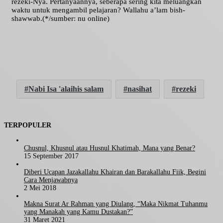
rezeki-Nya. Pertanyaannya, seberapa sering kita meluangkan
waktu untuk mengambil pelajaran? Wallahu a’lam bish-
shawwab.(*/sumber: nu online)
Nabi Isa 'alaihis salam
nasihat
rezeki
TERPOPULER
Chusnul, Khusnul atau Husnul Khatimah, Mana yang Benar?
15 September 2017
Diberi Ucapan Jazakallahu Khairan dan Barakallahu Fiik, Begini
Cara Menjawabnya
2 Mei 2018
Makna Surat Ar Rahman yang Diulang, “Maka Nikmat Tuhanmu
yang Manakah yang Kamu Dustakan?”
31 Maret 2021