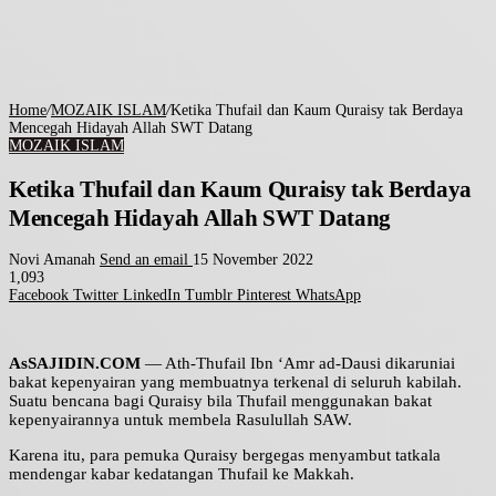
Home
/
MOZAIK ISLAM
/
Ketika Thufail dan Kaum Quraisy tak Berdaya
Mencegah Hidayah Allah SWT Datang
MOZAIK ISLAM
Ketika Thufail dan Kaum Quraisy tak Berdaya
Mencegah Hidayah Allah SWT Datang
Novi Amanah
Send an email
15 November 2022
1,093
Facebook
Twitter
LinkedIn
Tumblr
Pinterest
WhatsApp
AsSAJIDIN.COM
— Ath-Thufail Ibn ‘Amr ad-Dausi dikaruniai
bakat kepenyairan yang membuatnya terkenal di seluruh kabilah.
Suatu bencana bagi Quraisy bila Thufail menggunakan bakat
kepenyairannya untuk membela Rasulullah SAW.
Karena itu, para pemuka Quraisy bergegas menyambut tatkala
mendengar kabar kedatangan Thufail ke Makkah.