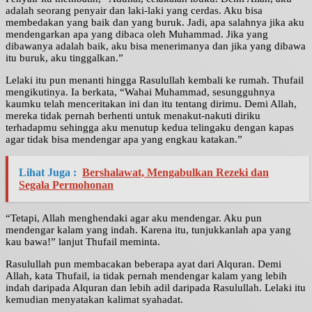
adalah seorang penyair dan laki-laki yang cerdas. Aku bisa
membedakan yang baik dan yang buruk. Jadi, apa salahnya jika aku
mendengarkan apa yang dibaca oleh Muhammad. Jika yang
dibawanya adalah baik, aku bisa menerimanya dan jika yang dibawa
itu buruk, aku tinggalkan.”
Lelaki itu pun menanti hingga Rasulullah kembali ke rumah. Thufail
mengikutinya. Ia berkata, “Wahai Muhammad, sesungguhnya
kaumku telah menceritakan ini dan itu tentang dirimu. Demi Allah,
mereka tidak pernah berhenti untuk menakut-nakuti diriku
terhadapmu sehingga aku menutup kedua telingaku dengan kapas
agar tidak bisa mendengar apa yang engkau katakan.”
Lihat Juga :
Bershalawat, Mengabulkan Rezeki dan
Segala Permohonan
“Tetapi, Allah menghendaki agar aku mendengar. Aku pun
mendengar kalam yang indah. Karena itu, tunjukkanlah apa yang
kau bawa!” lanjut Thufail meminta.
Rasulullah pun membacakan beberapa ayat dari Alquran. Demi
Allah, kata Thufail, ia tidak pernah mendengar kalam yang lebih
indah daripada Alquran dan lebih adil daripada Rasulullah. Lelaki itu
kemudian menyatakan kalimat syahadat.