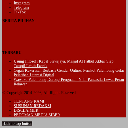
Instagram
Telegram
TikTok
BERITA PILIHAN
TERBARU
Usung Filosofi Kapal Sriwijaya, Masjid Al Fathul Akbar Siap
Tampil Lebih Ikonik
Cegah Kekerasan Berbasis Gender Online, Pemkot Palembang Gelar
Pelatihan Literasi Digital
Wawako Palembang Dorong Penguatan Nilai Pancasila Lewat Peran
Relawan
© Copyright 2014-2026, All Rights Reserved
TENTANG KAMI
SUSUNAN REDAKSI
DISCLAIMER
PEDOMAN MEDIA SIBER
Back to top button