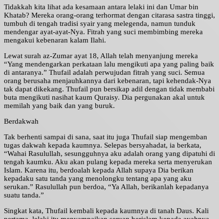
Tidakkah kita lihat ada kesamaan antara lelaki ini dan Umar bin
Khatab? Mereka orang-orang terhormat dengan citarasa sastra tinggi,
tumbuh di tengah tradisi syair yang melegenda, namun tunduk
mendengar ayat-ayat-Nya. Fitrah yang suci membimbing mereka
mengakui kebenaran kalam Ilahi.
Lewat surah az-Zumar ayat 18, Allah telah menyanjung mereka
“Yang mendengarkan perkataan lalu mengikuti apa yang paling baik
di antaranya.” Thufail adalah perwujudan fitrah yang suci. Semua
orang berusaha menjauhkannya dari kebenaran, tapi kehendak-Nya
tak dapat dikekang. Thufail pun bersikap adil dengan tidak membabi
buta mengikuti nasihat kaum Quraisy. Dia pergunakan akal untuk
memilah yang baik dan yang buruk.
Berdakwah
Tak berhenti sampai di sana, saat itu juga Thufail siap mengemban
tugas dakwah kepada kaumnya. Selepas bersyahadat, ia berkata,
“Wahai Rasulullah, sesungguhnya aku adalah orang yang dipatuhi di
tengah kaumku. Aku akan pulang kepada mereka serta menyerukan
Islam. Karena itu, berdoalah kepada Allah supaya Dia berikan
kepadaku satu tanda yang menolongku tentang apa yang aku
serukan.” Rasulullah pun berdoa, “Ya Allah, berikanlah kepadanya
suatu tanda.”
Singkat kata, Thufail kembali kepada kaumnya di tanah Daus. Kali