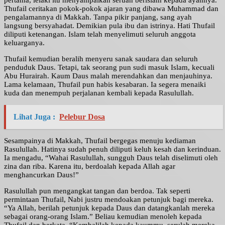
pertama, lelaki itu menyampaikan seruan berislam kepada ayahnya.
Thufail ceritakan pokok-pokok ajaran yang dibawa Muhammad dan
pengalamannya di Makkah. Tanpa pikir panjang, sang ayah
langsung bersyahadat. Demikian pula ibu dan istrinya. Hati Thufail
diliputi ketenangan. Islam telah menyelimuti seluruh anggota
keluarganya.
Thufail kemudian beralih menyeru sanak saudara dan seluruh
penduduk Daus. Tetapi, tak seorang pun sudi masuk Islam, kecuali
Abu Hurairah. Kaum Daus malah merendahkan dan menjauhinya.
Lama kelamaan, Thufail pun habis kesabaran. Ia segera menaiki
kuda dan menempuh perjalanan kembali kepada Rasulullah.
Lihat Juga :
Pelebur Dosa
Sesampainya di Makkah, Thufail bergegas menuju kediaman
Rasulullah. Hatinya sudah penuh diliputi keluh kesah dan kerinduan.
Ia mengadu, “Wahai Rasulullah, sungguh Daus telah diselimuti oleh
zina dan riba. Karena itu, berdoalah kepada Allah agar
menghancurkan Daus!”
Rasulullah pun mengangkat tangan dan berdoa. Tak seperti
permintaan Thufail, Nabi justru mendoakan petunjuk bagi mereka.
“Ya Allah, berilah petunjuk kepada Daus dan datangkanlah mereka
sebagai orang-orang Islam.” Beliau kemudian menoleh kepada