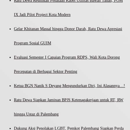
Ratu Dewa Resmikan Penataan Kabel Utilitas Bawah Tanah, POM
IX Jadi Pilot Project Kota Modern
Gelar Khitanan Massal hingga Donor Darah, Ratu Dewa Apresiasi
Program Sosial GUIM
Evaluasi Semester I Capaian Program RDPS, Wali Kota Dorong
Percepatan di Berbagai Sektor Penting
Ketua BGN Nanik S Deyang Mengundurkan Diri, Ini Alasannya…!
Ratu Dewa Siapkan Jaminan BPJS Ketenagakerjaan untuk RT, RW
hingga Ustaz di Palembang
Dukung Aksi Penolakan LGBT, Pemkot Palembang Siapkan Perda