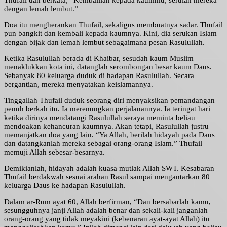
Thufail dan berkata, “Kembalilah kepada kaummu, serulah mereka
dengan lemah lembut.”
Doa itu mengherankan Thufail, sekaligus membuatnya sadar. Thufail
pun bangkit dan kembali kepada kaumnya. Kini, dia serukan Islam
dengan bijak dan lemah lembut sebagaimana pesan Rasulullah.
Ketika Rasulullah berada di Khaibar, sesudah kaum Muslim
menaklukkan kota ini, datanglah serombongan besar kaum Daus.
Sebanyak 80 keluarga duduk di hadapan Rasulullah. Secara
bergantian, mereka menyatakan keislamannya.
Tinggallah Thufail duduk seorang diri menyaksikan pemandangan
penuh berkah itu. Ia merenungkan perjalanannya. Ia teringat hari
ketika dirinya mendatangi Rasulullah seraya meminta beliau
mendoakan kehancuran kaumnya. Akan tetapi, Rasulullah justru
memanjatkan doa yang lain. “Ya Allah, berilah hidayah pada Daus
dan datangkanlah mereka sebagai orang-orang Islam.” Thufail
memuji Allah sebesar-besarnya.
Demikianlah, hidayah adalah kuasa mutlak Allah SWT. Kesabaran
Thufail berdakwah sesuai arahan Rasul sampai mengantarkan 80
keluarga Daus ke hadapan Rasulullah.
Dalam ar-Rum ayat 60, Allah berfirman, “Dan bersabarlah kamu,
sesungguhnya janji Allah adalah benar dan sekali-kali janganlah
orang-orang yang tidak meyakini (kebenaran ayat-ayat Allah) itu