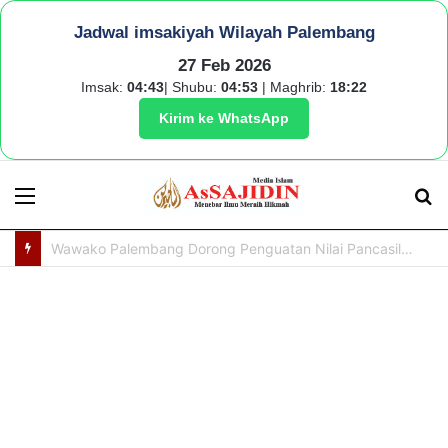
Jadwal imsakiyah Wilayah Palembang
27 Feb 2026
Imsak:
04:43
| Shubu:
04:53
| Maghrib:
18:22
Kirim ke WhatsApp
Menu
S
fo
200 Keluarga di Sukarami Terima Bantuan Paket Gizi Protein Hewani dari BAZNAS