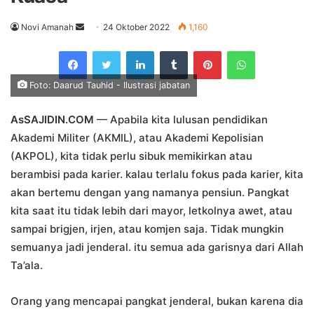
Send
Novi Amanah
24 Oktober 2022
1,160
an
Facebook
Twitter
LinkedIn
Tumblr
Pinterest
WhatsApp
email
Foto: Daarud Tauhid - Ilustrasi jabatan
AsSAJIDIN.COM
— Apabila kita lulusan pendidikan
Akademi Militer (AKMIL), atau Akademi Kepolisian
(AKPOL), kita tidak perlu sibuk memikirkan atau
berambisi pada karier. kalau terlalu fokus pada karier, kita
akan bertemu dengan yang namanya pensiun. Pangkat
kita saat itu tidak Iebih dari mayor, letkolnya awet, atau
sampai brigjen, irjen, atau komjen saja. Tidak mungkin
semuanya jadi jenderal. itu semua ada garisnya dari Allah
Ta’ala.
Orang yang mencapai pangkat jenderal, bukan karena dia