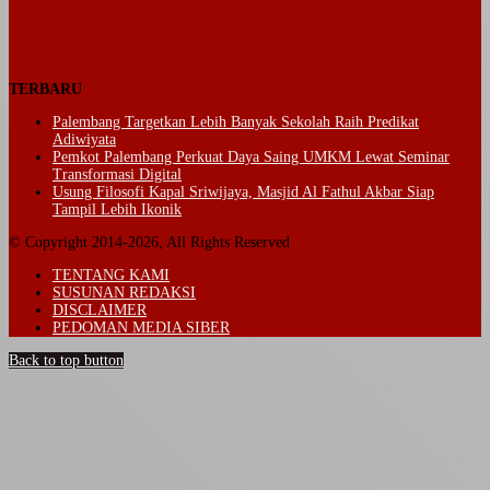
TERBARU
Palembang Targetkan Lebih Banyak Sekolah Raih Predikat
Adiwiyata
Pemkot Palembang Perkuat Daya Saing UMKM Lewat Seminar
Transformasi Digital
Usung Filosofi Kapal Sriwijaya, Masjid Al Fathul Akbar Siap
Tampil Lebih Ikonik
© Copyright 2014-2026, All Rights Reserved
TENTANG KAMI
SUSUNAN REDAKSI
DISCLAIMER
PEDOMAN MEDIA SIBER
Back to top button