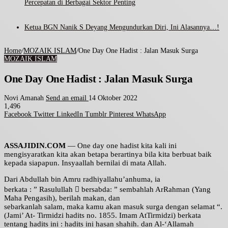
Percepatan di Berbagai Sektor Penting
Ketua BGN Nanik S Deyang Mengundurkan Diri, Ini Alasannya…!
Home
/
MOZAIK ISLAM
/
One Day One Hadist : Jalan Masuk Surga
MOZAIK ISLAM
One Day One Hadist : Jalan Masuk Surga
Novi Amanah
Send an email
14 Oktober 2022
1,496
Facebook
Twitter
LinkedIn
Tumblr
Pinterest
WhatsApp
ASSAJIDIN.COM
— One day one hadist kita kali ini
mengisyaratkan kita akan betapa berartinya bila kita berbuat baik
kepada siapapun. Insyaallah bernilai di mata Allah.
Dari Abdullah bin Amru radhiyallahu’anhuma, ia
berkata : ” Rasulullah  bersabda: ” sembahlah ArRahman (Yang
Maha Pengasih), berilah makan, dan
sebarkanlah salam, maka kamu akan masuk surga dengan selamat “.
(Jami’ At- Tirmidzi hadits no. 1855. Imam AtTirmidzi) berkata
tentang hadits ini : hadits ini hasan shahih. dan Al-‘Allamah