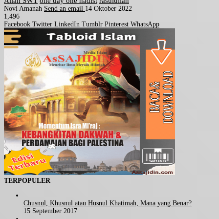
Allah SWT
one day one hadist
rasulullah
Novi Amanah
Send an email
14 Oktober 2022
1,496
Facebook
Twitter
LinkedIn
Tumblr
Pinterest
WhatsApp
TERPOPULER
Chusnul, Khusnul atau Husnul Khatimah, Mana yang Benar?
15 September 2017