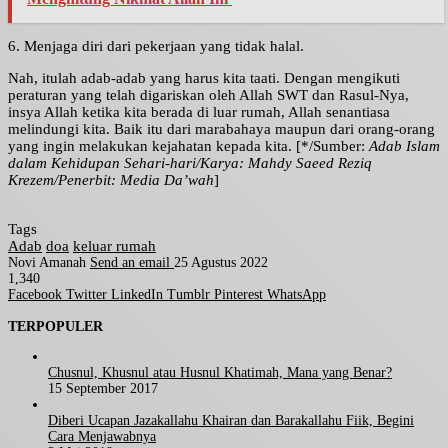
6. Menjaga diri dari pekerjaan yang tidak halal.
Nah, itulah adab-adab yang harus kita taati. Dengan mengikuti
peraturan yang telah digariskan oleh Allah SWT dan Rasul-Nya,
insya Allah ketika kita berada di luar rumah, Allah senantiasa
melindungi kita. Baik itu dari marabahaya maupun dari orang-orang
yang ingin melakukan kejahatan kepada kita. [*/Sumber:
Adab Islam
dalam Kehidupan Sehari-hari/Karya: Mahdy Saeed Reziq
Krezem/Penerbit: Media Da’wah
]
Tags
Adab
doa
keluar rumah
Novi Amanah
Send an email
25 Agustus 2022
1,340
Facebook
Twitter
LinkedIn
Tumblr
Pinterest
WhatsApp
TERPOPULER
Chusnul, Khusnul atau Husnul Khatimah, Mana yang Benar?
15 September 2017
Diberi Ucapan Jazakallahu Khairan dan Barakallahu Fiik, Begini
Cara Menjawabnya