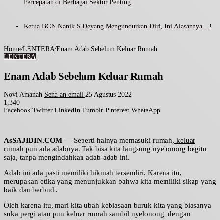
Percepatan di Berbagai Sektor Penting
Ketua BGN Nanik S Deyang Mengundurkan Diri, Ini Alasannya…!
Home
/
LENTERA
/
Enam Adab Sebelum Keluar Rumah
LENTERA
Enam Adab Sebelum Keluar Rumah
Novi Amanah
Send an email
25 Agustus 2022
1,340
Facebook
Twitter
LinkedIn
Tumblr
Pinterest
WhatsApp
AsSAJIDIN.COM
— Seperti halnya memasuki rumah,
keluar
rumah
pun ada
adab
nya. Tak bisa kita langsung nyelonong begitu
saja, tanpa mengindahkan adab-adab ini.
Adab ini ada pasti memiliki hikmah tersendiri. Karena itu,
merupakan etika yang menunjukkan bahwa kita memiliki sikap yang
baik dan berbudi.
Oleh karena itu, mari kita ubah kebiasaan buruk kita yang biasanya
suka pergi atau pun keluar rumah sambil nyelonong, dengan