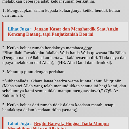
melakukan beberapa adab keluar rumah berikut ini.
1. Mengucapkan salam kepada keluarganya ketika hendak keluar
dari rumah.
Lihat Juga :
Jangan Kasar dan Menghardik Saat Angin
Kencang Datang, tapi Panjatkanlah Doa ini
2. Ketika keluar rumah hendaknya membaca
doa
:
“Bismillahi Tawakkaltu ‘alallah Wala haula Wala quwwata Illa Billah
(Dengan nama Allah akau bertawakkal/ berserah diri. Tiada daya dan
upaya melainkan dari Allah),” (HR. Abu Daud dan Tirmidzi).
3. Menutup pintu dengan perlahan.
“Subhanalladzi skhara lanaa haadza wama kunna lahuu Muqriniin
(Maha suci Allah yang telah menundukkan semua ini bagi kami, dan
sebelumnya kami semua tidak mampu menguasainya),” (QS. Az-
Zukhruf: 13).
5. Ketika keluar dari rumah tidak dalam keadaan marah, tetapi
hendaknya dalam keadaan ridha (senang).
Lihat Juga :
Begitu Banyak, Hingga Tiada Mampu
Menghitung Nikmat Allah Ini