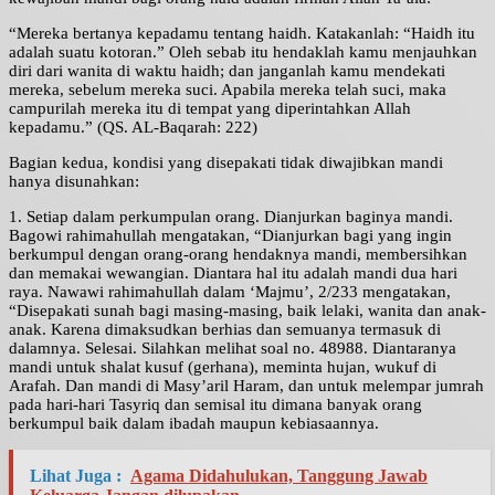
“Mereka bertanya kepadamu tentang haidh. Katakanlah: “Haidh itu
adalah suatu kotoran.” Oleh sebab itu hendaklah kamu menjauhkan
diri dari wanita di waktu haidh; dan janganlah kamu mendekati
mereka, sebelum mereka suci. Apabila mereka telah suci, maka
campurilah mereka itu di tempat yang diperintahkan Allah
kepadamu.” (QS. AL-Baqarah: 222)
Bagian kedua, kondisi yang disepakati tidak diwajibkan mandi
hanya disunahkan:
1. Setiap dalam perkumpulan orang. Dianjurkan baginya mandi.
Bagowi rahimahullah mengatakan, “Dianjurkan bagi yang ingin
berkumpul dengan orang-orang hendaknya mandi, membersihkan
dan memakai wewangian. Diantara hal itu adalah mandi dua hari
raya. Nawawi rahimahullah dalam ‘Majmu’, 2/233 mengatakan,
“Disepakati sunah bagi masing-masing, baik lelaki, wanita dan anak-
anak. Karena dimaksudkan berhias dan semuanya termasuk di
dalamnya. Selesai. Silahkan melihat soal no. 48988. Diantaranya
mandi untuk shalat kusuf (gerhana), meminta hujan, wukuf di
Arafah. Dan mandi di Masy’aril Haram, dan untuk melempar jumrah
pada hari-hari Tasyriq dan semisal itu dimana banyak orang
berkumpul baik dalam ibadah maupun kebiasaannya.
Lihat Juga :
Agama Didahulukan, Tanggung Jawab