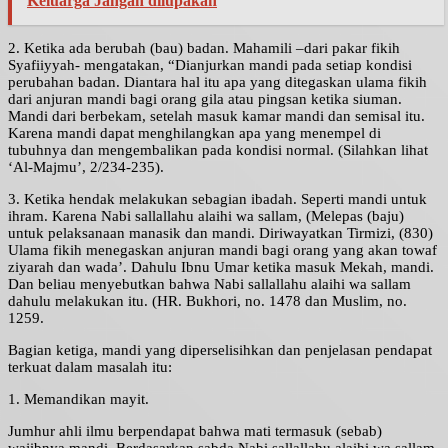
Keluarga Jangan dilupakan
2. Ketika ada berubah (bau) badan. Mahamili –dari pakar fikih
Syafiiyyah- mengatakan, “Dianjurkan mandi pada setiap kondisi
perubahan badan. Diantara hal itu apa yang ditegaskan ulama fikih
dari anjuran mandi bagi orang gila atau pingsan ketika siuman.
Mandi dari berbekam, setelah masuk kamar mandi dan semisal itu.
Karena mandi dapat menghilangkan apa yang menempel di
tubuhnya dan mengembalikan pada kondisi normal. (Silahkan lihat
‘Al-Majmu’, 2/234-235).
3. Ketika hendak melakukan sebagian ibadah. Seperti mandi untuk
ihram. Karena Nabi sallallahu alaihi wa sallam, (Melepas (baju)
untuk pelaksanaan manasik dan mandi. Diriwayatkan Tirmizi, (830)
Ulama fikih menegaskan anjuran mandi bagi orang yang akan towaf
ziyarah dan wada’. Dahulu Ibnu Umar ketika masuk Mekah, mandi.
Dan beliau menyebutkan bahwa Nabi sallallahu alaihi wa sallam
dahulu melakukan itu. (HR. Bukhori, no. 1478 dan Muslim, no.
1259.
Bagian ketiga, mandi yang diperselisihkan dan penjelasan pendapat
terkuat dalam masalah itu:
1. Memandikan mayit.
Jumhur ahli ilmu berpendapat bahwa mati termasuk (sebab)