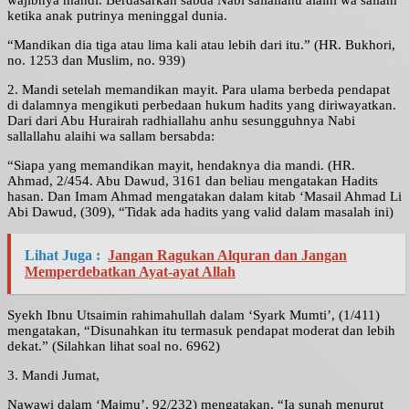
wajibnya mandi. Berdasarkan sabda Nabi sallallahu alaihi wa sallam
ketika anak putrinya meninggal dunia.
“Mandikan dia tiga atau lima kali atau lebih dari itu.” (HR. Bukhori,
no. 1253 dan Muslim, no. 939)
2. Mandi setelah memandikan mayit. Para ulama berbeda pendapat
di dalamnya mengikuti perbedaan hukum hadits yang diriwayatkan.
Dari dari Abu Hurairah radhiallahu anhu sesungguhnya Nabi
sallallahu alaihi wa sallam bersabda:
“Siapa yang memandikan mayit, hendaknya dia mandi. (HR.
Ahmad, 2/454. Abu Dawud, 3161 dan beliau mengatakan Hadits
hasan. Dan Imam Ahmad mengatakan dalam kitab ‘Masail Ahmad Li
Abi Dawud, (309), “Tidak ada hadits yang valid dalam masalah ini)
Lihat Juga :
Jangan Ragukan Alquran dan Jangan
Memperdebatkan Ayat-ayat Allah
Syekh Ibnu Utsaimin rahimahullah dalam ‘Syark Mumti’, (1/411)
mengatakan, “Disunahkan itu termasuk pendapat moderat dan lebih
dekat.” (Silahkan lihat soal no. 6962)
3. Mandi Jumat,
Nawawi dalam ‘Majmu’, 92/232) mengatakan, “Ia sunah menurut