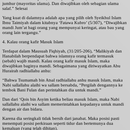
jumhur (mayoritas ulama). Dan diwajibkan oleh sebagian ulama
salaf.” Selesai
Yang kuat di dalamnya adalah apa yang pilih oleh Syeikhul Islam
Ibnu Taimiyah dalam kitabnya ‘Fatawa Kubro’ (5/307), “Diwajibkan
mandi Jum’at bagi orang yang mempunyai keringat, atau bau yang
orang lain tergangu.”
4. Kalau orang kafir Masuk Islam
Terdapat dalam Mausuah Fiqhiyah, (31/205-206), “Malikiyah dan
Hanabilah berpendapat bahwa islamnya orang kafir termasuk
(sebab) wajib mandi. Kalau orang kafir masuk Islam, maka
diwajibkan baginya mandi. Sebagaimana yang diriwayatkan Abu
Hurairah radhiallahu anhu:
“Bahwa Tsumamah bin Atsal radhiallahu anhu masuk Islam, maka
Nabi sallallahu alaihi wa sallam bersabda, “Pergilah dengannya ke
tembok Bani Fulan dan perintahkan dia untuk mandi.”
Dan dari ‘Qois bin Asyim ketika beliau masuk Islam, maka Nabi
sallallahu alaihi wa sallam memerintahkan kepadanya untuk mandi
dengan air dan bidara.
Karena dia seringkali tidak bersih dari janabat. Maka posisi pasti
menempati posisi perkiraan seperti tidur dan bertemunya dua
kemaluan (yang telah dihitan).