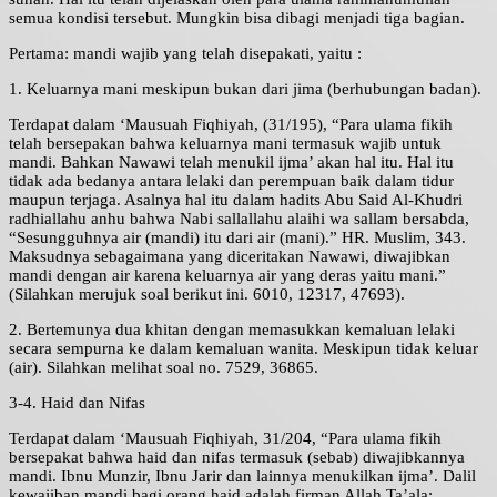
semua kondisi tersebut. Mungkin bisa dibagi menjadi tiga bagian.
Pertama: mandi wajib yang telah disepakati, yaitu :
1. Keluarnya mani meskipun bukan dari jima (berhubungan badan).
Terdapat dalam ‘Mausuah Fiqhiyah, (31/195), “Para ulama fikih
telah bersepakan bahwa keluarnya mani termasuk wajib untuk
mandi. Bahkan Nawawi telah menukil ijma’ akan hal itu. Hal itu
tidak ada bedanya antara lelaki dan perempuan baik dalam tidur
maupun terjaga. Asalnya hal itu dalam hadits Abu Said Al-Khudri
radhiallahu anhu bahwa Nabi sallallahu alaihi wa sallam bersabda,
“Sesungguhnya air (mandi) itu dari air (mani).” HR. Muslim, 343.
Maksudnya sebagaimana yang diceritakan Nawawi, diwajibkan
mandi dengan air karena keluarnya air yang deras yaitu mani.”
(Silahkan merujuk soal berikut ini. 6010, 12317, 47693).
2. Bertemunya dua khitan dengan memasukkan kemaluan lelaki
secara sempurna ke dalam kemaluan wanita. Meskipun tidak keluar
(air). Silahkan melihat soal no. 7529, 36865.
3-4. Haid dan Nifas
Terdapat dalam ‘Mausuah Fiqhiyah, 31/204, “Para ulama fikih
bersepakat bahwa haid dan nifas termasuk (sebab) diwajibkannya
mandi. Ibnu Munzir, Ibnu Jarir dan lainnya menukilkan ijma’. Dalil
kewajiban mandi bagi orang haid adalah firman Allah Ta’ala: