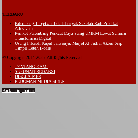
TERBARU
Palembang Targetkan Lebih Banyak Sekolah Raih Predikat
Adiwiyata
Pemkot Palembang Perkuat Daya Saing UMKM Lewat Seminar
Transformasi Digital
Usung Filosofi Kapal Sriwijaya, Masjid Al Fathul Akbar Siap
Tampil Lebih Ikonik
© Copyright 2014-2026, All Rights Reserved
TENTANG KAMI
SUSUNAN REDAKSI
DISCLAIMER
PEDOMAN MEDIA SIBER
Back to top button