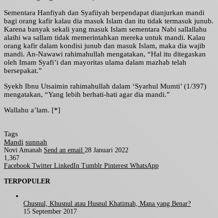
Sementara Hanfiyah dan Syafiiyah berpendapat dianjurkan mandi
bagi orang kafir kalau dia masuk Islam dan itu tidak termasuk junub.
Karena banyak sekali yang masuk Islam sementara Nabi sallallahu
alaihi wa sallam tidak memerintahkan mereka untuk mandi. Kalau
orang kafir dalam kondisi junub dan masuk Islam, maka dia wajib
mandi. An-Nawawi rahimahullah mengatakan, “Hal itu ditegaskan
oleh Imam Syafi’i dan mayoritas ulama dalam mazhab telah
bersepakat.”
Syekh Ibnu Utsaimin rahimahullah dalam ‘Syarhul Mumti’ (1/397)
mengatakan, “Yang lebih berhati-hati agar dia mandi.”
Wallahu a’lam. [*]
Tags
Mandi
sunnah
Novi Amanah
Send an email
28 Januari 2022
1,367
Facebook
Twitter
LinkedIn
Tumblr
Pinterest
WhatsApp
TERPOPULER
Chusnul, Khusnul atau Husnul Khatimah, Mana yang Benar?
15 September 2017