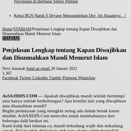
Percepatan di Berbagai Sektor Penting
Ketua BGN Nanik S Deyang Mengundurkan Diri, Ini Alasannya…!
Home
/
SYARIAH
/
Penjelasan Lengkap tentang Kapan Diwajibkan dan
Disunnahkan Mandi Menurut Islam
SYARIAH
Penjelasan Lengkap tentang Kapan Diwajibkan
dan Disunnahkan Mandi Menurut Islam
Novi Amanah
Send an email
28 Januari 2022
1,367
Facebook
Twitter
LinkedIn
Tumblr
Pinterest
WhatsApp
AsSAJIDIN.COM –
– Apakah diwajibkan mandi setelah bermimpi
atau hanya setelah berhubungan? Apa kondisi lain yang diwajibkan
atau disunahkan mandi?
Begitu pertanyaan yang mungkin sering ada dalam benak kaum
muslim. AsSAJIDIN.Com mencoba untuk membahasnya dari
beberapa dalil berikut ini.
Kami kutip dari islamqa.ca, mandi terkadang wajib dan terkadang
sunah. Hal itu telah dijelaskan oleh para ulama rahimahumullah