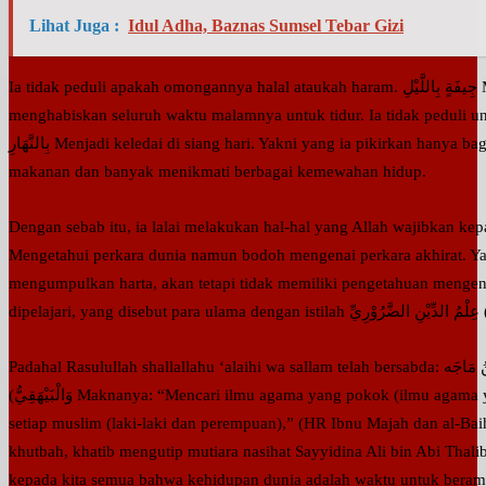
Lihat Juga :
Idul Adha, Baznas Sumsel Tebar Gizi
Ia tidak peduli apakah omongannya halal ataukah haram. جِيفَةٍ بِاللَّيْلِ Menjadi bangkai di malam hari. Yakni
menghabiskan seluruh waktu malamnya untuk tidur. Ia tidak peduli untuk m
بِالنَّهَارِ Menjadi keledai di siang hari. Yakni yang ia pikirkan hanya bagaimana bisa memakan berbagai menu
makanan dan banyak menikmati berbagai kemewahan hidup.
Dengan sebab itu, ia lalai melakukan hal-hal yang Allah wajibkan kepadanya. ْرِ الدُّنْيَا جَاهِلٍ بِأَمْرِ الْآخِرَةِ
Mengetahui perkara dunia namun bodoh mengenai perkara akhirat. Y
mengumpulkan harta, akan tetapi tidak memiliki pengetahuan mengena
dip
Padahal Rasulullah shallallahu ‘alaihi wa sallam telah bersabda: طَلَبُ الْعِلْمِ فَرِيْضَةٌ عَلَى كُلِّ مُسْلِمٍ (رَوَاهُ ابْنُ مَاجَه
وَالْبَيْهَقِيُّ) Maknanya: “Mencari ilmu agama yang pokok (ilmu agama yang dasar) hukumnya adalah fardlu ‘ain bagi
setiap muslim (laki-laki dan perempuan),” (HR Ibnu Majah dan al-Baihaqi). َعَاشِرَ الْمُسْلِمِيْنَ رَحِمَكُمُ اللهُ
khutbah, khatib mengutip mutiara nasihat Sayyidina Ali bin Abi Tha
kepada kita semua bahwa kehidupan dunia adalah waktu untuk beramal