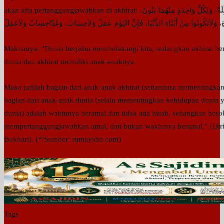
akan kita pertanggungjawabkan di akhirat: ارْتَحَلَتِ الدُّنْيَا مُدْبِرَةً، وَارْتَحَلَتِ الآخِرَةُ مُقْبِلَةً، وَلِكُلِّ وَاحِدَةٍ مِنْهُمَا بَنُونَ،
ةِ، وَلاَتَكُونُوا مِنْ أَبْنَاءِ الدُّنْيَا، فَإِنَّ اليَوْمَ عَمَلٌ وَلاَحِسَابَ، وَغَدًاحِسَابٌ وَلاَعَمَلٌ
Maknanya: “Dunia berjalan membelakangi kita, sedangkan akhirat ber
dunia dan akhirat memiliki anak-anaknya.
Maka jadilah bagian dari anak-anak akhirat (senantiasa mementingkan
bagian dari anak-anak dunia (selalu mementingkan kehidupan dunia ya
dunia) adalah waktunya beramal dan tidak ada hisab, sedangkan beso
mempertanggungjawabkan amal, dan bukan waktunya beramal,” (Diriw
Bukhari). (*/Sumber: rumaysho.com)
Tags