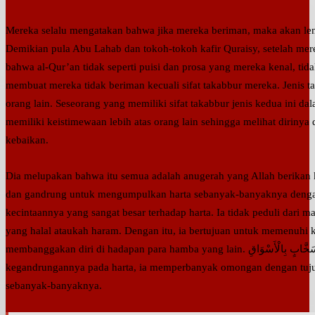
Mereka selalu mengatakan bahwa jika mereka beriman, maka akan le
Demikian pula Abu Lahab dan tokoh-tokoh kafir Quraisy, setelah mer
bahwa al-Qur’an tidak seperti puisi dan prosa yang mereka kenal, t
membuat mereka tidak beriman kecuali sifat takabbur mereka. Jenis
orang lain. Seseorang yang memiliki sifat takabbur jenis kedua ini d
memiliki keistimewaan lebih atas orang lain sehingga melihat dirin
kebaikan.
Dia melupakan bahwa itu semua adalah anugerah yang Allah berikan kepadanya. جَوَّاظٍ Yaitu sese
dan gandrung untuk mengumpulkan harta sebanyak-banyaknya dengan
kecintaannya yang sangat besar terhadap harta. Ia tidak peduli dari ma
yang halal ataukah haram. Dengan itu, ia bertujuan untuk memenuhi
membanggakan diri di hadapan para hamba yang lain. سَخَّابٍ بِالْأَسْوَاقِ Artinya orang yang karena kerakusan dan
kegandrungannya pada harta, ia memperbanyak omongan dengan tuj
sebanyak-banyaknya.