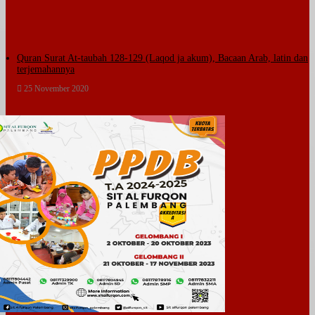
Quran Surat At-taubah 128-129 (Laqod ja akum), Bacaan Arab, latin dan
terjemahannya
25 November 2020