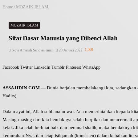
Home
/
MOZAIK ISLAM
MOZAIK ISLAM
Sifat Dasar Manusia yang Dibenci Allah
1,509
Novi Amanah
Send an email
20 Januari 2022
Facebook
Twitter
LinkedIn
Tumblr
Pinterest
WhatsApp
ASSAJIDIN.COM
— Dunia berjalan membelakangi kita, sedangkan ak
Hadits).
Dalam ayat ini, Allah subhanahu wa ta’ala memerintahkan kepada kita 
Masing-masing dari kita hendaknya selalu berpikir dan mencermati ap
kelak. Jika telah berbuat baik dan beramal shalih, maka hendaknya ki
kemurahan-Nya, dan tetap istiqamah (konsisten) dalam kebaikan itu s