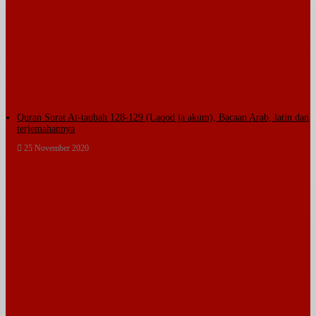
Quran Surat At-taubah 128-129 (Laqod ja akum), Bacaan Arab, latin dan
terjemahannya
25 November 2020