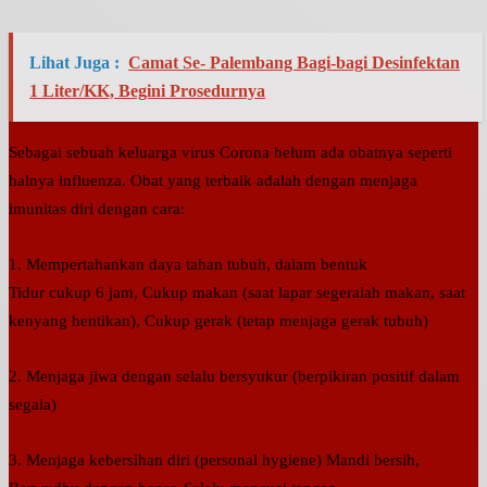
Lihat Juga :
Camat Se- Palembang Bagi-bagi Desinfektan
1 Liter/KK, Begini Prosedurnya
Sebagai sebuah keluarga virus Corona belum ada obatnya seperti
halnya influenza. Obat yang terbaik adalah dengan menjaga
imunitas diri dengan cara:
1. Mempertahankan daya tahan tubuh, dalam bentuk
Tidur cukup 6 jam, Cukup makan (saat lapar segeralah makan, saat
kenyang hentikan), Cukup gerak (tetap menjaga gerak tubuh)
2. Menjaga jiwa dengan selalu bersyukur (berpikiran positif dalam
segala)
3. Menjaga kebersihan diri (personal hygiene) Mandi bersih,