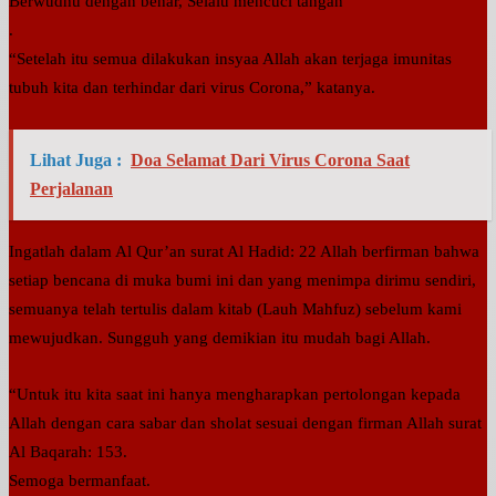
Berwudhu dengan benar, Selalu mencuci tangan
.
“Setelah itu semua dilakukan insyaa Allah akan terjaga imunitas
tubuh kita dan terhindar dari virus Corona,” katanya.
Lihat Juga :
Doa Selamat Dari Virus Corona Saat
Perjalanan
Ingatlah dalam Al Qur’an surat Al Hadid: 22 Allah berfirman bahwa
setiap bencana di muka bumi ini dan yang menimpa dirimu sendiri,
semuanya telah tertulis dalam kitab (Lauh Mahfuz) sebelum kami
mewujudkan. Sungguh yang demikian itu mudah bagi Allah.
“Untuk itu kita saat ini hanya mengharapkan pertolongan kepada
Allah dengan cara sabar dan sholat sesuai dengan firman Allah surat
Al Baqarah: 153.
Semoga bermanfaat.