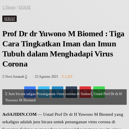
Home
/
SEHAT
SEHAT
Prof Dr dr Yuwono M Biomed : Tiga
Cara Tingkatkan Iman dan Imun
Tubuh dalam Menghadapi Virus
Corona
Send
Novi Amanah
25 Agustus 2021
1,223
an
Facebook
Twitter
LinkedIn
Tumblr
Pinterest
WhatsApp
email
Juru bicara satgas Penanganan virus corona di Sumsel, Ustad Prof Dr dr H
Yuwono M Biomed
AsSAJIDIN.COM
— Ustad Prof Dr dr H Yuwono M Biomed yang
sekaligus adalah juru bicara untuk penanganan virus corona di