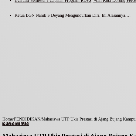
Evaluasi Semester I Capaian Program RDPS, Wali Kota Dorong Percep
Ketua BGN Nanik S Deyang Mengundurkan Diri, Ini Alasannya…!
Home
/
PENDIDIKAN
/
Mahasiswa UTP Ukir Prestasi di Ajang Bujang Kampu
PENDIDIKAN
Mahasiswa UTP Ukir Prestasi di Ajang Bujang 