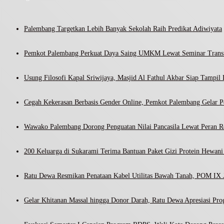
Palembang Targetkan Lebih Banyak Sekolah Raih Predikat Adiwiyata
Pemkot Palembang Perkuat Daya Saing UMKM Lewat Seminar Transf
Usung Filosofi Kapal Sriwijaya, Masjid Al Fathul Akbar Siap Tampil 
Cegah Kekerasan Berbasis Gender Online, Pemkot Palembang Gelar Pel
Wawako Palembang Dorong Penguatan Nilai Pancasila Lewat Peran R
200 Keluarga di Sukarami Terima Bantuan Paket Gizi Protein Hewa
Ratu Dewa Resmikan Penataan Kabel Utilitas Bawah Tanah, POM IX J
Gelar Khitanan Massal hingga Donor Darah, Ratu Dewa Apresiasi Pr