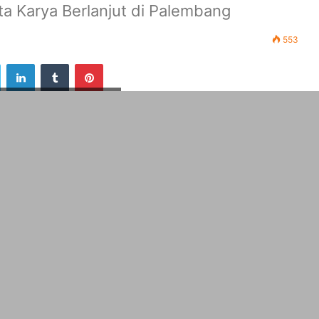
a Karya Berlanjut di Palembang
553
ook
Twitter
LinkedIn
Tumblr
Pinterest
n buah untuk peserta demo
kan penjual buah gerobak, Andi (30) asal bom baru di
uh yang tergabung dalam Gerakan Pekerja/Buruh Untuk
at Pekerja Seluruh Indonesia (SPSI).
eh salah satu anggota Polresta Kota Palembang untuk
2020).
rganya berdagang buah rujak menggunakan gerobak
 DPRD Provinsi Sumatera Selatan.
ada para pendemo, habis laku terjual 350 bungkus