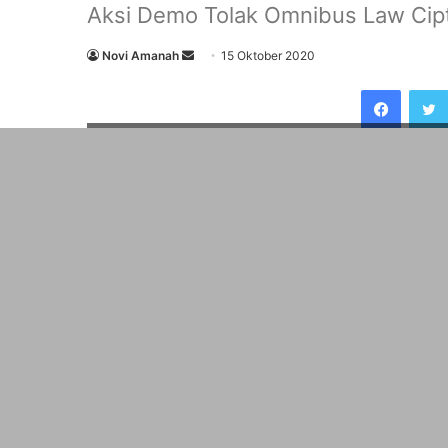
Aksi Demo Tolak Omnibus Law Cipt
Send
Novi Amanah
15 Oktober 2020
an
Faceb
email
Dipisah Kawat Duri, Polwan Polresta Palembang berika
AsSAJIDIN.COM
— Rezeki tak terduga yang dirasa
tengah aksi demo damai yang dilakukan oleh bur
Keadilan Sumatera Selatan (GEPBUK SS) dan Serik
Bagaimana tidak, dagangannya diborong habis ol
dibagikan kepada Pendemonstrasi, Kamis (15/10/
Setiap harinya, Andi mencari nafkah bagi kelua
disekitaran jalan POM IX simpang V Lampu merah
“Alhamdulillah, tadi diborong buat dibagikan kep