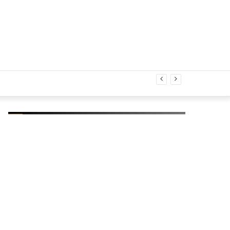
Acak
gital