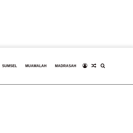
Log
Baca
Search
SUMSEL
MUAMALAH
MADRASAH
In
Berita
for