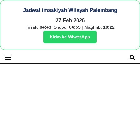
Jadwal imsakiyah Wilayah Palembang
27 Feb 2026
Imsak:
04:43
| Shubu:
04:53
| Maghrib:
18:22
Kirim ke WhatsApp
Menu
S
fo