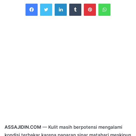
an
Facebook
Twitter
LinkedIn
Tumblr
Pinterest
WhatsApp
email
ASSAJIDIN.COM
— Kulit masih berpotensi mengalami
kondisi terbakar karena paparan sinar matahari meskipun