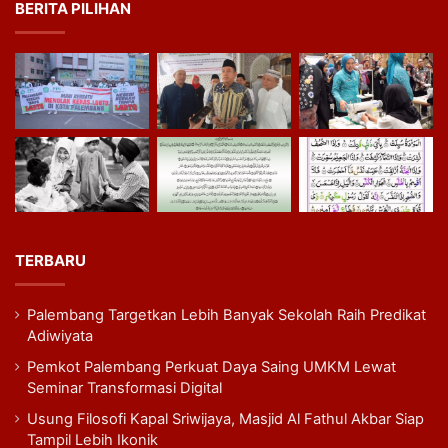
BERITA PILIHAN
TERBARU
Palembang Targetkan Lebih Banyak Sekolah Raih Predikat
Adiwiyata
Pemkot Palembang Perkuat Daya Saing UMKM Lewat
Seminar Transformasi Digital
Usung Filosofi Kapal Sriwijaya, Masjid Al Fathul Akbar Siap
Tampil Lebih Ikonik