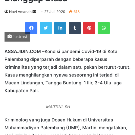
Send
Novi Amanah
27 Juli 2020
618
an
Facebook
Twitter
LinkedIn
Tumblr
Pinterest
WhatsApp
email
ilustrasi
ASSAJIDIN.COM
–Kondisi pandemi Covid-19 di Kota
Palembang diperparah dengan beberapa kasus
kriminalitas yang terjadi dalam satu pekan berturut-turut.
Kasus menghilangkan nyawa seseorang ini terjadi di
Macan Lindungan, Tangga Buntung, 1 Ilir, 3-4 Ulu juga
Kabupaten Pali.
MARTINI, SH
Kriminolog yang juga Dosen Hukum di Universitas
Muhammadiyah Palembang (UMP), Martini mengatakan,