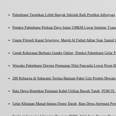
Palembang Targetkan Lebih Banyak Sekolah Raih Predikat Adiwiyata
Pemkot Palembang Perkuat Daya Saing UMKM Lewat Seminar Transf
Usung Filosofi Kapal Sriwijaya, Masjid Al Fathul Akbar Siap Tampil 
Cegah Kekerasan Berbasis Gender Online, Pemkot Palembang Gelar Pel
Wawako Palembang Dorong Penguatan Nilai Pancasila Lewat Peran R
200 Keluarga di Sukarami Terima Bantuan Paket Gizi Protein Hewa
Ratu Dewa Resmikan Penataan Kabel Utilitas Bawah Tanah, POM IX J
Gelar Khitanan Massal hingga Donor Darah, Ratu Dewa Apresiasi Pr