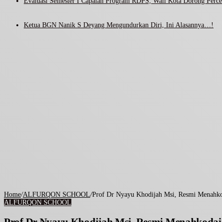
Evaluasi Semester I Capaian Program RDPS, Wali Kota Dorong Percep
Ketua BGN Nanik S Deyang Mengundurkan Diri, Ini Alasannya…!
Home
/
ALFURQON SCHOOL
/
Prof Dr Nyayu Khodijah Msi, Resmi Menahko
ALFURQON SCHOOL
Prof Dr Nyayu Khodijah Msi, Resmi Menahkodai 