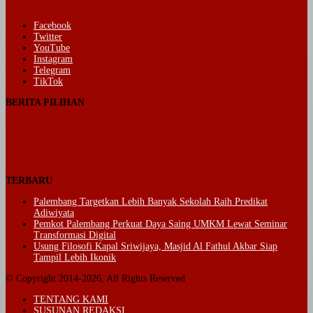
Facebook
Twitter
YouTube
Instagram
Telegram
TikTok
BERITA PILIHAN
TERBARU
Palembang Targetkan Lebih Banyak Sekolah Raih Predikat
Adiwiyata
Pemkot Palembang Perkuat Daya Saing UMKM Lewat Seminar
Transformasi Digital
Usung Filosofi Kapal Sriwijaya, Masjid Al Fathul Akbar Siap
Tampil Lebih Ikonik
© Copyright 2014-2026, All Rights Reserved
TENTANG KAMI
SUSUNAN REDAKSI