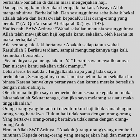
berbantah-bantahan di dalam masa mengerjakan haji.
Dan apa yang kamu kerjakan berupa kebaikan, Niscaya Allah
mengetahuinya. Berbekallah, Dan sesungguhnya sebaik-baik bekal
adalah takwa dan bertakwalah kepadaKu Hai orang-orang yang
berakal” (Al Qur’an surat Al Baqarah 02) ayat 197).
Hadits nabi SAW: Artinya: “Wahai sekalian manusia sesungguhnya
Allah telah mewajibkan haji kepada kamu sekalian, oleh karena itu
maka berhajilah.”
Ada seorang laki-laki bertanya : Apakah setiap tahun wahai
Rasulullah ? Berliau terdiam, sampai mengucapkannya tiga kali,
kemudian bersabda :
“Seandainya saya mengatakan “Ya” berarti saya mewajibkannya
Dan niscaya kamu sekalian tidak mampu.”
Beliau terus bersabda : Tinggalkanlah apa yang tidak saya
perintahkan, Sesungguhnya umat-umat sebelum kamu sekalian itu
binasa Karena banyaknya pertanyaan dan karena mereka berselisih
dengan nabi-nabinya.
Oleh karena itu jika saya memerintahkan sesuatu kepadamu maka
laksanakanlah Sekuat tenaga, dan jika saya melarang sesuatu maka
tinggalkanlah.”
Orang-orang yang berada di daerah rukun haji tidak sama dengan
orang yang bertakwa. Rukun haji tidak sama dengan orang-orang
Yang bertakwa orang-orang bertakwa tidak sama dengan orang-
orang Arab.
Firman Allah SWT Artinya: “Apakah (orang-orang) yang memberi
minuman Kepada orang-orang yang mengerjakan haji dan mengurus