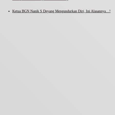
Ketua BGN Nanik S Deyang Mengundurkan Diri, Ini Alasannya…!