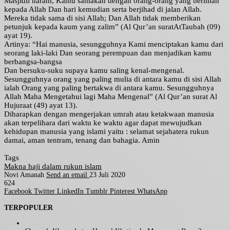
Masjidil haram, Kamu samakan dengan orang-orang yang beriman
kepada Allah Dan hari kemudian serta berjihad di jalan Allah.
Mereka tidak sama di sisi Allah; Dan Allah tidak memberikan
petunjuk kepada kaum yang zalim” (Al Qur’an suratAtTaubah (09)
ayat 19).
Artinya: “Hai manusia, sesungguhnya Kami menciptakan kamu dari
seorang laki-laki Dan seorang perempuan dan menjadikan kamu
berbangsa-bangsa
Dan bersuku-suku supaya kamu saling kenal-mengenal.
Sesungguhnya orang yang paling mulia di antara kamu di sisi Allah
ialah Orang yang paling bertakwa di antara kamu. Sesungguhnya
Allah Maha Mengetahui lagi Maha Mengenal” (Al Qur’an surat Al
Hujuraat (49) ayat 13).
Diharapkan dengan mengerjakan umrah atau ketakwaan manusia
akan terpelihara dari waktu ke waktu agar dapat mewujudkan
kehidupan manusia yang islami yaitu : selamat sejahatera rukun
damai, aman tentram, tenang dan bahagia. Amin
Tags
Makna haji dalam rukun islam
Novi Amanah
Send an email
23 Juli 2020
624
Facebook
Twitter
LinkedIn
Tumblr
Pinterest
WhatsApp
TERPOPULER