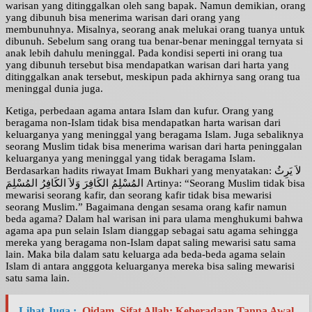
warisan yang ditinggalkan oleh sang bapak. Namun demikian, orang
yang dibunuh bisa menerima warisan dari orang yang
membunuhnya. Misalnya, seorang anak melukai orang tuanya untuk
dibunuh. Sebelum sang orang tua benar-benar meninggal ternyata si
anak lebih dahulu meninggal. Pada kondisi seperti ini orang tua
yang dibunuh tersebut bisa mendapatkan warisan dari harta yang
ditinggalkan anak tersebut, meskipun pada akhirnya sang orang tua
meninggal dunia juga.
Ketiga, perbedaan agama antara Islam dan kufur. Orang yang
beragama non-Islam tidak bisa mendapatkan harta warisan dari
keluarganya yang meninggal yang beragama Islam. Juga sebaliknya
seorang Muslim tidak bisa menerima warisan dari harta peninggalan
keluarganya yang meninggal yang tidak beragama Islam.
Berdasarkan hadits riwayat Imam Bukhari yang menyatakan: لاَ يَرِثُ
المُسْلِمُ الكَافِرَ وَلاَ الكَافِرُ المُسْلِمَ Artinya: “Seorang Muslim tidak bisa
mewarisi seorang kafir, dan seorang kafir tidak bisa mewarisi
seorang Muslim.” Bagaimana dengan sesama orang kafir namun
beda agama? Dalam hal warisan ini para ulama menghukumi bahwa
agama apa pun selain Islam dianggap sebagai satu agama sehingga
mereka yang beragama non-Islam dapat saling mewarisi satu sama
lain. Maka bila dalam satu keluarga ada beda-beda agama selain
Islam di antara angggota keluarganya mereka bisa saling mewarisi
satu sama lain.
Lihat Juga :
Qidam, Sifat Allah: Keberadaan Tanpa Awal