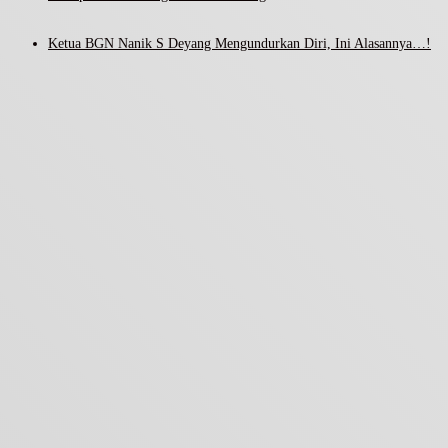
Ketua BGN Nanik S Deyang Mengundurkan Diri, Ini Alasannya…!