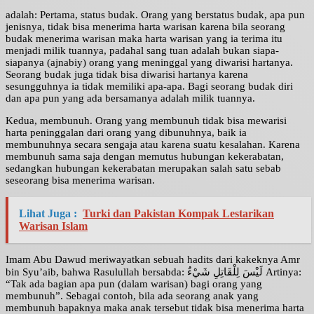
adalah: Pertama, status budak. Orang yang berstatus budak, apa pun
jenisnya, tidak bisa menerima harta warisan karena bila seorang
budak menerima warisan maka harta warisan yang ia terima itu
menjadi milik tuannya, padahal sang tuan adalah bukan siapa-
siapanya (ajnabiy) orang yang meninggal yang diwarisi hartanya.
Seorang budak juga tidak bisa diwarisi hartanya karena
sesungguhnya ia tidak memiliki apa-apa. Bagi seorang budak diri
dan apa pun yang ada bersamanya adalah milik tuannya.
Kedua, membunuh. Orang yang membunuh tidak bisa mewarisi
harta peninggalan dari orang yang dibunuhnya, baik ia
membunuhnya secara sengaja atau karena suatu kesalahan. Karena
membunuh sama saja dengan memutus hubungan kekerabatan,
sedangkan hubungan kekerabatan merupakan salah satu sebab
seseorang bisa menerima warisan.
Lihat Juga :
Turki dan Pakistan Kompak Lestarikan
Warisan Islam
Imam Abu Dawud meriwayatkan sebuah hadits dari kakeknya Amr
bin Syu’aib, bahwa Rasulullah bersabda: لَيْسَ لِلْقَاتِلِ شَيْءٌ Artinya:
“Tak ada bagian apa pun (dalam warisan) bagi orang yang
membunuh”. Sebagai contoh, bila ada seorang anak yang
membunuh bapaknya maka anak tersebut tidak bisa menerima harta