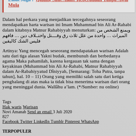
Mula
Dalam hal perkara yang menjadikan tercegahnya seseorang
mendapatkan harta warisan ini Imam Muhammad bin Ali Ar-Rahabi
dalam kitabnya Matnur Rahabiyyah menuturkan: ويمنع الشخص من
الميراث … واحدة من علل ثلاث رق وقــــتل واختــلاف دين … فافهم
فليس الشك كاليقين
Artinya: Yang mencegah seseorang mendapatakan warisan Adalah
satu dari tiga alasan Yakni budak, membunuh dan berbedanya
agama Maka pahamilah, karena kergauan tak sama dengan
keyakinan (Muhammad bin Ali Ar-Rahabi, Matnur Rahabiyyah
dalam Ar-Rabahiyyatud Dîniyyah, [Semarang: Toha Putra, tanpa
tahun], hal. 10 – 11) Orang yang memiliki salah satu dari ketiga
penghalang di atas maka ia tidak bisa menerima warisan dari orang
yang meninggal dunia. Wallâhu a’lam. (*/Sumber: nu online)
Tags
Hak waris
Warisan
Novi Amanah
Send an email
3 Juli 2020
827
Facebook
Twitter
LinkedIn
Tumblr
Pinterest
WhatsApp
TERPOPULER