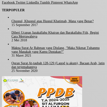
Facebook
Twitter
LinkedIn
Tumblr
Pinterest
WhatsApp
TERPOPULER
Chusnul, Khusnul atau Husnul Khatimah, Mana yang Benar?
15 September 2017
Diberi Ucapan Jazakallahu Khairan dan Barakallahu Fiik, Begini
Cara Menjawabnya
2 Mei 2018
Makna Surat Ar Rahman yang Diulang, “Maka Nikmat Tuhanmu
yang Manakah yang Kamu Dustakan?”
31 Maret 2021
Quran Surat At-taubah 128-129 (Laqod ja akum), Bacaan Arab, latin
dan terjemahannya
25 November 2020