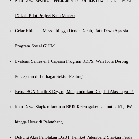
Ratu Dewa Resmikan Penataan Kabel Utilitas Bawah Tanah, POM
IX Jadi Pilot Project Kota Modern
Gelar Khitanan Massal hingga Donor Darah, Ratu Dewa Apresiasi
Program Sosial GUIM
Evaluasi Semester I Capaian Program RDPS, Wali Kota Dorong
Percepatan di Berbagai Sektor Penting
Ketua BGN Nanik S Deyang Mengundurkan Diri, Ini Alasannya…!
Ratu Dewa Siapkan Jaminan BPJS Ketenagakerjaan untuk RT, RW
hingga Ustaz di Palembang
Dukung Aksi Penolakan LGBT, Pemkot Palembang Siapkan Perda