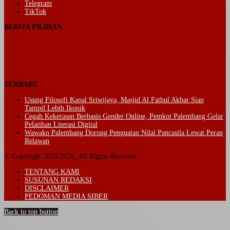
Telegram
TikTok
BERITA PILIHAN
TERBARU
Usung Filosofi Kapal Sriwijaya, Masjid Al Fathul Akbar Siap
Tampil Lebih Ikonik
Cegah Kekerasan Berbasis Gender Online, Pemkot Palembang Gelar
Pelatihan Literasi Digital
Wawako Palembang Dorong Penguatan Nilai Pancasila Lewat Peran
Relawan
© Copyright 2014-2026, All Rights Reserved
TENTANG KAMI
SUSUNAN REDAKSI
DISCLAIMER
PEDOMAN MEDIA SIBER
Back to top button