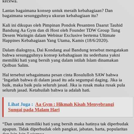
kecewa.
Lantas bagaimana konsep untuk meraih kebahagiaan? Dan
bagaimana sesungguhnya ukuran kebahagiaan itu?
Kali ini dikupas oleh Pimpinan Pondok Pesantren Daarut Tauhid
Bandung Aa Gym dan di Host oleh Founder TDW Group Tung
Desem Waringin dalam Webinar Exclusive bertema Ultimate
Happines Kebahagiaan Yang Utama, Kamis (18/6/2020).
Dalam dialognya, Dai Kondang asal Bandung tersebut mengatakan
bahwa sesungguhnya konsep kebahagiaan itu sederhana yakni
memiliki hati yang bersih yang dalam istilah Islam dinamakan
Qolbun Salim.
Hal tersebut sebagaimana pesan cinta Rosululloh SAW bahwa
‘Ingatlah bahwa di dalam jasad itu ada segumpal daging. Jika ia
baik, maka baik pula seluruh jasad. Jika ia rusak maka rusak pula
seluruh jasad. Ketahuilah bahwa ia adalah hati.
Lihat Juga :
Aa Gym : Hikmah Kisah Menyebrangi
Sungai pada Malam Hari
“Dan untuk memiliki hati yang bersih maka hatinya tak diperbudak
apapun. Tidak diperbudak oleh pangkat, jabatan, harta, popularitas