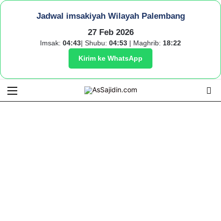
Jadwal imsakiyah Wilayah Palembang
27 Feb 2026
Imsak:
04:43
| Shubu:
04:53
| Maghrib:
18:22
Kirim ke WhatsApp
Menu
S
fo