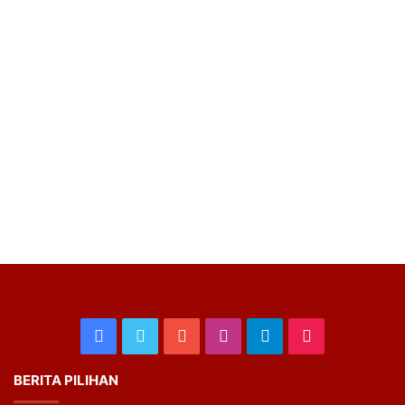
Facebook
Twitter
YouTube
Instagram
Telegram
TikTok
BERITA PILIHAN