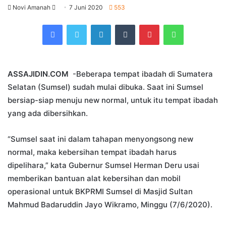
Send
Novi Amanah
7 Juni 2020
553
an
Facebook
Twitter
LinkedIn
Tumblr
Pinterest
WhatsApp
email
ASSAJIDIN.COM
-Beberapa tempat ibadah di Sumatera
Selatan (Sumsel) sudah mulai dibuka. Saat ini Sumsel
bersiap-siap menuju new normal, untuk itu tempat ibadah
yang ada dibersihkan.
“Sumsel saat ini dalam tahapan menyongsong new
normal, maka kebersihan tempat ibadah harus
dipelihara,” kata Gubernur Sumsel Herman Deru usai
memberikan bantuan alat kebersihan dan mobil
operasional untuk BKPRMI Sumsel di Masjid Sultan
Mahmud Badaruddin Jayo Wikramo, Minggu (7/6/2020).