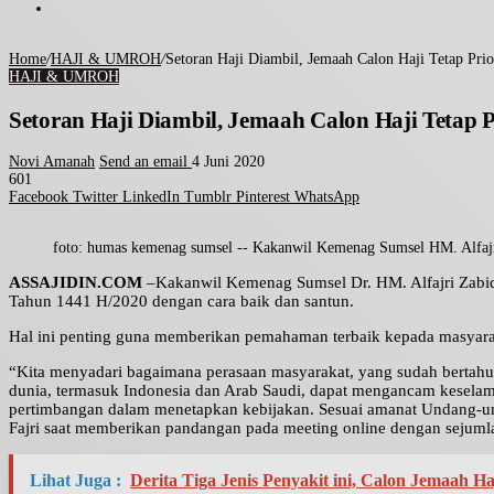
Home
/
HAJI & UMROH
/
Setoran Haji Diambil, Jemaah Calon Haji Tetap Pri
HAJI & UMROH
Setoran Haji Diambil, Jemaah Calon Haji Tetap 
Novi Amanah
Send an email
4 Juni 2020
601
Facebook
Twitter
LinkedIn
Tumblr
Pinterest
WhatsApp
foto: humas kemenag sumsel -- Kakanwil Kemenag Sumsel HM. Alfajr
ASSAJIDIN.COM
–Kakanwil Kemenag Sumsel Dr. HM. Alfajri Zabidi
Tahun 1441 H/2020 dengan cara baik dan santun.
Hal ini penting guna memberikan pemahaman terbaik kepada masyara
“Kita menyadari bagaimana perasaan masyarakat, yang sudah bertah
dunia, termasuk Indonesia dan Arab Saudi, dapat mengancam keselam
pertimbangan dalam menetapkan kebijakan. Sesuai amanat Undang-und
Fajri saat memberikan pandangan pada meeting online dengan sejumla
Lihat Juga :
Derita Tiga Jenis Penyakit ini, Calon Jemaah 