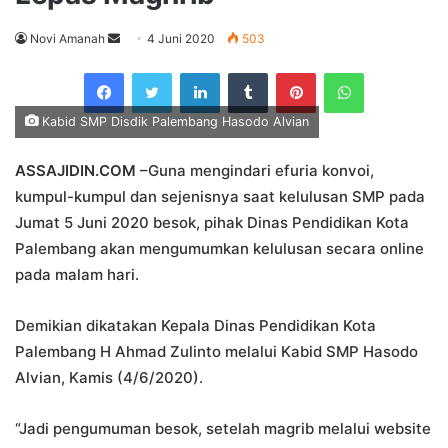
Send
Novi Amanah
4 Juni 2020
503
an
Facebook
Twitter
LinkedIn
Tumblr
Pinterest
WhatsApp
email
Kabid SMP Disdik Palembang Hasodo Alvian
ASSAJIDIN.COM
–Guna mengindari efuria konvoi,
kumpul-kumpul dan sejenisnya saat kelulusan SMP pada
Jumat 5 Juni 2020 besok, pihak Dinas Pendidikan Kota
Palembang akan mengumumkan kelulusan secara online
pada malam hari.
Demikian dikatakan Kepala Dinas Pendidikan Kota
Palembang H Ahmad Zulinto melalui Kabid SMP Hasodo
Alvian, Kamis (4/6/2020).
“Jadi pengumuman besok, setelah magrib melalui website