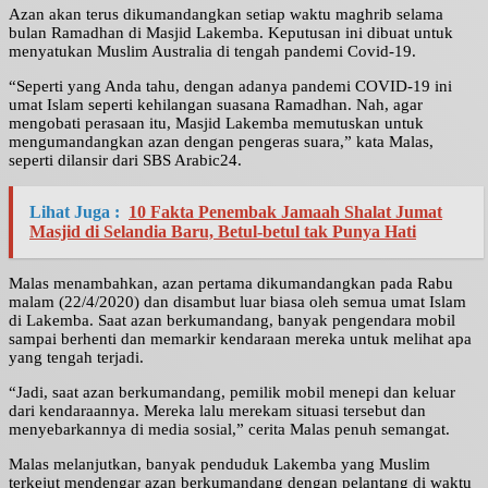
Azan akan terus dikumandangkan setiap waktu maghrib selama
bulan Ramadhan di Masjid Lakemba. Keputusan ini dibuat untuk
menyatukan Muslim Australia di tengah pandemi Covid-19.
“Seperti yang Anda tahu, dengan adanya pandemi COVID-19 ini
umat Islam seperti kehilangan suasana Ramadhan. Nah, agar
mengobati perasaan itu, Masjid Lakemba memutuskan untuk
mengumandangkan azan dengan pengeras suara,” kata Malas,
seperti dilansir dari SBS Arabic24.
Lihat Juga :
10 Fakta Penembak Jamaah Shalat Jumat
Masjid di Selandia Baru, Betul-betul tak Punya Hati
Malas menambahkan, azan pertama dikumandangkan pada Rabu
malam (22/4/2020) dan disambut luar biasa oleh semua umat Islam
di Lakemba. Saat azan berkumandang, banyak pengendara mobil
sampai berhenti dan memarkir kendaraan mereka untuk melihat apa
yang tengah terjadi.
“Jadi, saat azan berkumandang, pemilik mobil menepi dan keluar
dari kendaraannya. Mereka lalu merekam situasi tersebut dan
menyebarkannya di media sosial,” cerita Malas penuh semangat.
Malas melanjutkan, banyak penduduk Lakemba yang Muslim
terkejut mendengar azan berkumandang dengan pelantang di waktu