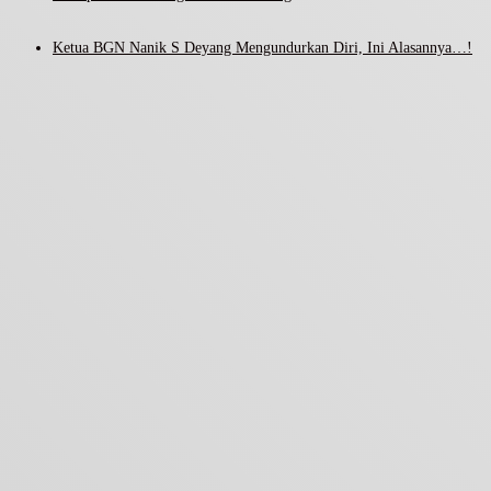
Ketua BGN Nanik S Deyang Mengundurkan Diri, Ini Alasannya…!