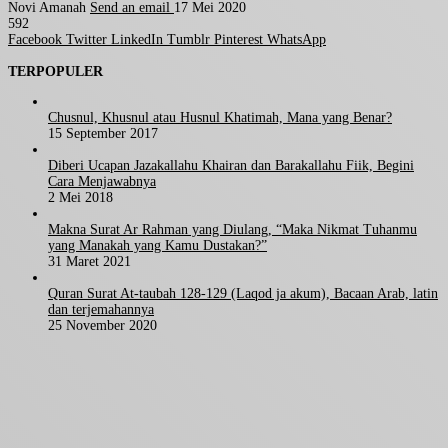
Novi Amanah
Send an email
17 Mei 2020
592
Facebook
Twitter
LinkedIn
Tumblr
Pinterest
WhatsApp
TERPOPULER
Chusnul, Khusnul atau Husnul Khatimah, Mana yang Benar?
15 September 2017
Diberi Ucapan Jazakallahu Khairan dan Barakallahu Fiik, Begini
Cara Menjawabnya
2 Mei 2018
Makna Surat Ar Rahman yang Diulang, “Maka Nikmat Tuhanmu
yang Manakah yang Kamu Dustakan?”
31 Maret 2021
Quran Surat At-taubah 128-129 (Laqod ja akum), Bacaan Arab, latin
dan terjemahannya
25 November 2020