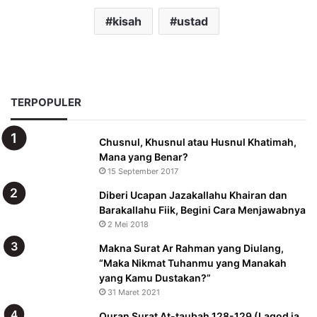
kisah
ustad
TERPOPULER
Chusnul, Khusnul atau Husnul Khatimah,
Mana yang Benar?
15 September 2017
Diberi Ucapan Jazakallahu Khairan dan
Barakallahu Fiik, Begini Cara Menjawabnya
2 Mei 2018
Makna Surat Ar Rahman yang Diulang,
“Maka Nikmat Tuhanmu yang Manakah
yang Kamu Dustakan?”
31 Maret 2021
Quran Surat At-taubah 128-129 (Laqod ja