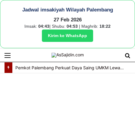
Jadwal imsakiyah Wilayah Palembang
27 Feb 2026
Imsak:
04:43
| Shubu:
04:53
| Maghrib:
18:22
Kirim ke WhatsApp
Menu
S
fo
Pemkot Palembang Perkuat Daya Saing UMKM Lewat Seminar Transformasi Digital