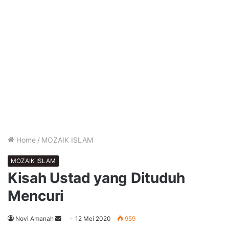
Home
/
MOZAIK ISLAM
MOZAIK ISLAM
Kisah Ustad yang Dituduh
Mencuri
Send
Novi Amanah
12 Mei 2020
959