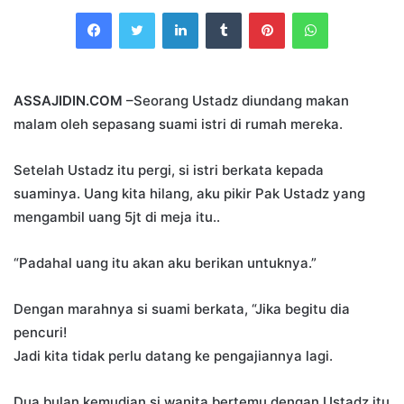
an
Facebook
Twitter
LinkedIn
Tumblr
Pinterest
WhatsApp
email
ASSAJIDIN.COM
–Seorang Ustadz diundang makan
malam oleh sepasang suami istri di rumah mereka.
Setelah Ustadz itu pergi, si istri berkata kepada
suaminya. Uang kita hilang, aku pikir Pak Ustadz yang
mengambil uang 5jt di meja itu..
“Padahal uang itu akan aku berikan untuknya.”
Dengan marahnya si suami berkata, “Jika begitu dia
pencuri!
Jadi kita tidak perlu datang ke pengajiannya lagi.
Dua bulan kemudian si wanita bertemu dengan Ustadz itu