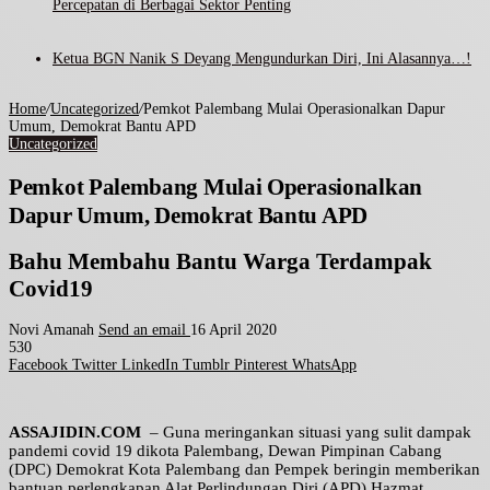
Percepatan di Berbagai Sektor Penting
Ketua BGN Nanik S Deyang Mengundurkan Diri, Ini Alasannya…!
Home
/
Uncategorized
/
Pemkot Palembang Mulai Operasionalkan Dapur
Umum, Demokrat Bantu APD
Uncategorized
Pemkot Palembang Mulai Operasionalkan
Dapur Umum, Demokrat Bantu APD
Bahu Membahu Bantu Warga Terdampak
Covid19
Novi Amanah
Send an email
16 April 2020
530
Facebook
Twitter
LinkedIn
Tumblr
Pinterest
WhatsApp
ASSAJIDIN.COM
– Guna meringankan situasi yang sulit dampak
pandemi covid 19 dikota Palembang, Dewan Pimpinan Cabang
(DPC) Demokrat Kota Palembang dan Pempek beringin memberikan
bantuan perlengkapan Alat Perlindungan Diri (APD) Hazmat,