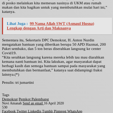
di posko melainkan kita memesan nasinya di UKM atau rumah
makan dan kita bagikan untuk yang membutuhkan mulai hari ini,”
katanya.
Lihat Juga :
99 Nama Allah SWT (Asmaul Husna)
Lengkap dengan Arti dan Maknanya
Sementara itu, Sekertaris DPC Demokrat, H. Anton Nurdin
mengatakan bantuan yang diberikan berupa 50 APD Hazmat, 200
Paket sembako, dan 5 ton beras diserahkan langsung ke center
Covid19.
“Kita serahkan langsung karena mereka lebih tau mau diarahkan
kemana nanti bantuan ini. Kita lakukan, agar masyarakat dapat
berbagi kasih dan semoga bantuan sampai pada masyarakat yang
membutuhkan dan bermanfaat,” katanya saat didampingi fraksi
lainnya.(*)
Penulis: tri jumartini
Tags
Demokrat
Pemkot Palembang
Novi Amanah
Send an email
16 April 2020
530
Facebook
Twitter
LinkedIn
Tumblr
Pinterest
WhatsApp