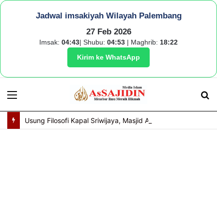
Jadwal imsakiyah Wilayah Palembang
27 Feb 2026
Imsak:
04:43
| Shubu:
04:53
| Maghrib:
18:22
Kirim ke WhatsApp
Menu
S
fo
Usung Filosofi Kapal Sriwijaya, Masjid Al Fathul Akbar Siap Tampil Lebih Ikonik