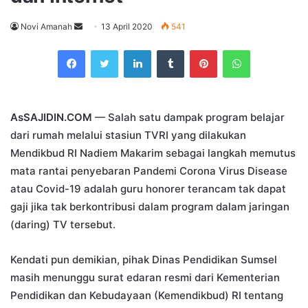
Send
Novi Amanah
13 April 2020
541
an
Facebook
Twitter
LinkedIn
Tumblr
Pinterest
WhatsApp
email
AsSAJIDIN.COM
— Salah satu dampak program belajar
dari rumah melalui stasiun TVRI yang dilakukan
Mendikbud RI Nadiem Makarim sebagai langkah memutus
mata rantai penyebaran Pandemi Corona Virus Disease
atau Covid-19 adalah guru honorer terancam tak dapat
gaji jika tak berkontribusi dalam program dalam jaringan
(daring) TV tersebut.
Kendati pun demikian, pihak Dinas Pendidikan Sumsel
masih menunggu surat edaran resmi dari Kementerian
Pendidikan dan Kebudayaan (Kemendikbud) RI tentang