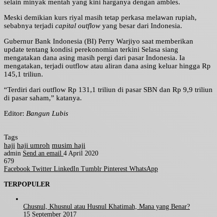
selain minyak mentah yang kini harganya dengan ambles.
Meski demikian kurs riyal masih tetap perkasa melawan rupiah,
sebabnya terjadi
capital outflow
yang besar dari Indonesia.
Gubernur Bank Indonesia (BI) Perry Warjiyo saat memberikan
update tentang kondisi perekonomian terkini Selasa siang
mengatakan dana asing masih pergi dari pasar Indonesia. Ia
mengatakan, terjadi outflow atau aliran dana asing keluar hingga Rp
145,1 triliun.
“Terdiri dari outflow Rp 131,1 triliun di pasar SBN dan Rp 9,9 triliun
di pasar saham,” katanya.
Editor:
Bangun Lubis
Tags
haji
haji umroh
musim haji
admin
Send an email
4 April 2020
679
Facebook
Twitter
LinkedIn
Tumblr
Pinterest
WhatsApp
TERPOPULER
Chusnul, Khusnul atau Husnul Khatimah, Mana yang Benar?
15 September 2017