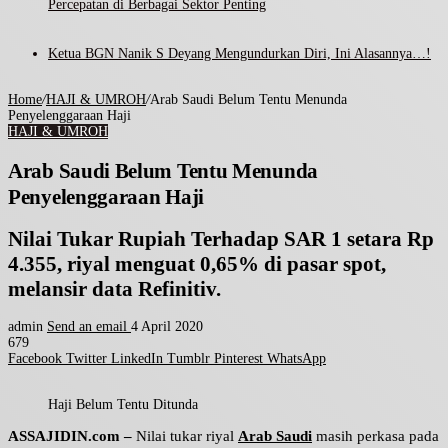
Percepatan di Berbagai Sektor Penting
Ketua BGN Nanik S Deyang Mengundurkan Diri, Ini Alasannya…!
Home
/
HAJI & UMROH
/
Arab Saudi Belum Tentu Menunda
Penyelenggaraan Haji
HAJI & UMROH
Arab Saudi Belum Tentu Menunda
Penyelenggaraan Haji
Nilai Tukar Rupiah Terhadap SAR 1 setara Rp
4.355, riyal menguat 0,65% di pasar spot,
melansir data Refinitiv.
admin
Send an email
4 April 2020
679
Facebook
Twitter
LinkedIn
Tumblr
Pinterest
WhatsApp
Haji Belum Tentu Ditunda
ASSAJIDIN.com –
Nilai tukar riyal
Arab Saudi
masih perkasa pada