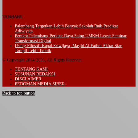
TERBARU
Palembang Targetkan Lebih Banyak Sekolah Raih Predikat
Adiwiyata
Pemkot Palembang Perkuat Daya Saing UMKM Lewat Seminar
Transformasi Digital
Usung Filosofi Kapal Sriwijaya, Masjid Al Fathul Akbar Siap
Tampil Lebih Ikonik
© Copyright 2014-2026, All Rights Reserved
TENTANG KAMI
SUSUNAN REDAKSI
DISCLAIMER
PEDOMAN MEDIA SIBER
Back to top button