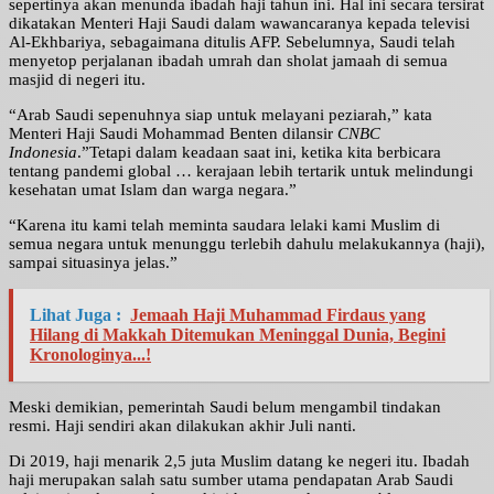
sepertinya akan menunda ibadah haji tahun ini. Hal ini secara tersirat
dikatakan Menteri Haji Saudi dalam wawancaranya kepada televisi
Al-Ekhbariya, sebagaimana ditulis AFP. Sebelumnya, Saudi telah
menyetop perjalanan ibadah umrah dan sholat jamaah di semua
masjid di negeri itu.
“Arab Saudi sepenuhnya siap untuk melayani peziarah,” kata
Menteri Haji Saudi Mohammad Benten dilansir
CNBC
Indonesia
.”Tetapi dalam keadaan saat ini, ketika kita berbicara
tentang pandemi global … kerajaan lebih tertarik untuk melindungi
kesehatan umat Islam dan warga negara.”
“Karena itu kami telah meminta saudara lelaki kami Muslim di
semua negara untuk menunggu terlebih dahulu melakukannya (haji),
sampai situasinya jelas.”
Lihat Juga :
Jemaah Haji Muhammad Firdaus yang
Hilang di Makkah Ditemukan Meninggal Dunia, Begini
Kronologinya...!
Meski demikian, pemerintah Saudi belum mengambil tindakan
resmi. Haji sendiri akan dilakukan akhir Juli nanti.
Di 2019, haji menarik 2,5 juta Muslim datang ke negeri itu. Ibadah
haji merupakan salah satu sumber utama pendapatan Arab Saudi