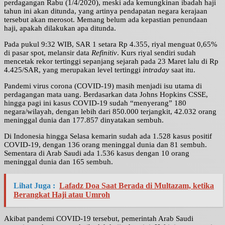
perdagangan Rabu (1/4/2020), meski ada kemungkinan ibadah haji
tahun ini akan ditunda, yang artinya pendapatan negara kerajaan
tersebut akan merosot. Memang belum ada kepastian penundaan
haji, apakah dilakukan apa ditunda.
Pada pukul 9:32 WIB, SAR 1 setara Rp 4.355, riyal menguat 0,65%
di pasar spot, melansir data
Refinitiv
. Kurs riyal sendiri sudah
mencetak rekor tertinggi sepanjang sejarah pada 23 Maret lalu di Rp
4.425/SAR, yang merupakan level tertinggi
intraday
saat itu.
Pandemi virus corona (COVID-19) masih menjadi isu utama di
perdagangan mata uang. Berdasarkan data Johns Hopkins CSSE,
hingga pagi ini kasus COVID-19 sudah “menyerang” 180
negara/wilayah, dengan lebih dari 850.000 terjangkit, 42.032 orang
meninggal dunia dan 177.857 dinyatakan sembuh.
Di Indonesia hingga Selasa kemarin sudah ada 1.528 kasus positif
COVID-19, dengan 136 orang meninggal dunia dan 81 sembuh.
Sementara di Arab Saudi ada 1.536 kasus dengan 10 orang
meninggal dunia dan 165 sembuh.
Lihat Juga :
Lafadz Doa Saat Berada di Multazam, ketika
Berangkat Haji atau Umroh
Akibat pandemi COVID-19 tersebut, pemerintah Arab Saudi