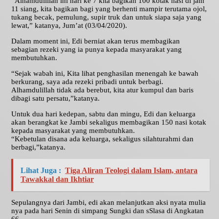
“Alhamdulillah ini hari ke 7 kita bagikan 100 kotak nasi di jam
11 siang, kita bagikan bagi yang berhenti mampir terutama ojol,
tukang becak, pemulung, supir truk dan untuk siapa saja yang
lewat,” katanya, Jum’at (03/04/2020).
Dalam moment ini, Edi berniat akan terus membagikan
sebagian rezeki yang ia punya kepada masyarakat yang
membutuhkan.
“Sejak wabah ini, Kita lihat penghasilan menengah ke bawah
berkurang, saya ada rezeki pribadi untuk berbagi.
Alhamdulillah tidak ada berebut, kita atur kumpul dan baris
dibagi satu persatu,”katanya.
Untuk dua hari kedepan, sabtu dan mingu, Edi dan keluarga
akan berangkat ke Jambi sekaligus membagikan 150 nasi kotak
kepada masyarakat yang membutuhkan.
“Kebetulan disana ada keluarga, sekaligus silahturahmi dan
berbagi,”katanya.
Lihat Juga :
Tiga Aliran Teologi dalam Islam, antara
Tawakkal dan Ikhtiar
Sepulangnya dari Jambi, edi akan melanjutkan aksi nyata mulia
nya pada hari Senin di simpang Sungki dan sSlasa di Angkatan