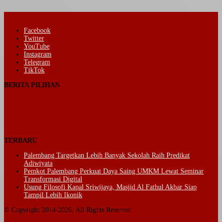
Facebook
Twitter
YouTube
Instagram
Telegram
TikTok
BERITA PILIHAN
TERBARU
Palembang Targetkan Lebih Banyak Sekolah Raih Predikat
Adiwiyata
Pemkot Palembang Perkuat Daya Saing UMKM Lewat Seminar
Transformasi Digital
Usung Filosofi Kapal Sriwijaya, Masjid Al Fathul Akbar Siap
Tampil Lebih Ikonik
© Copyright 2014-2026, All Rights Reserved