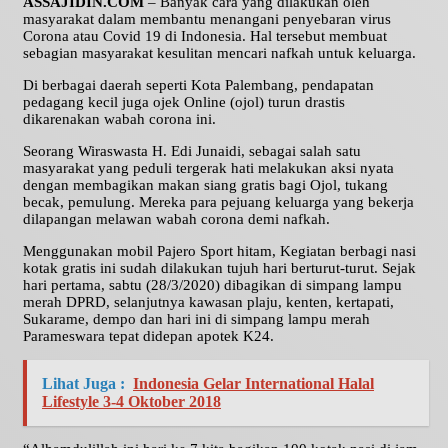
ASSAJIDIN.COM
– Banyak cara yang dilakukan oleh
masyarakat dalam membantu menangani penyebaran virus
Corona atau Covid 19 di Indonesia. Hal tersebut membuat
sebagian masyarakat kesulitan mencari nafkah untuk keluarga.
Di berbagai daerah seperti Kota Palembang, pendapatan
pedagang kecil juga ojek Online (ojol) turun drastis
dikarenakan wabah corona ini.
Seorang Wiraswasta H. Edi Junaidi, sebagai salah satu
masyarakat yang peduli tergerak hati melakukan aksi nyata
dengan membagikan makan siang gratis bagi Ojol, tukang
becak, pemulung. Mereka para pejuang keluarga yang bekerja
dilapangan melawan wabah corona demi nafkah.
Menggunakan mobil Pajero Sport hitam, Kegiatan berbagi nasi
kotak gratis ini sudah dilakukan tujuh hari berturut-turut. Sejak
hari pertama, sabtu (28/3/2020) dibagikan di simpang lampu
merah DPRD, selanjutnya kawasan plaju, kenten, kertapati,
Sukarame, dempo dan hari ini di simpang lampu merah
Parameswara tepat didepan apotek K24.
Lihat Juga :
Indonesia Gelar International Halal
Lifestyle 3-4 Oktober 2018