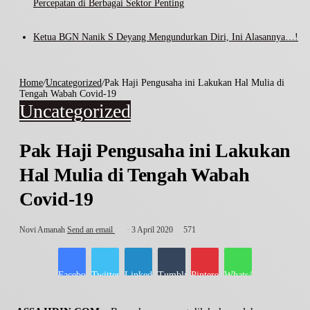
Percepatan di Berbagai Sektor Penting
Ketua BGN Nanik S Deyang Mengundurkan Diri, Ini Alasannya…!
Home
/
Uncategorized
/
Pak Haji Pengusaha ini Lakukan Hal Mulia di
Tengah Wabah Covid-19
Uncategorized
Pak Haji Pengusaha ini Lakukan
Hal Mulia di Tengah Wabah
Covid-19
Novi Amanah
Send an email
3 April 2020
571
Facebook
Twitter
LinkedIn
Tumblr
Pinterest
WhatsApp