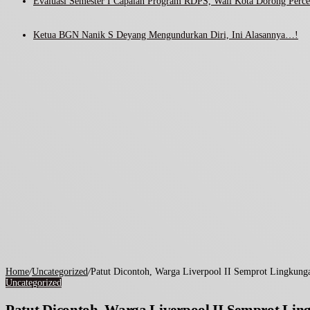
Evaluasi Semester I Capaian Program RDPS, Wali Kota Dorong Percep
Ketua BGN Nanik S Deyang Mengundurkan Diri, Ini Alasannya…!
Home
/
Uncategorized
/
Patut Dicontoh, Warga Liverpool II Semprot Lingkung
Uncategorized
Patut Dicontoh, Warga Liverpool II Semprot Li