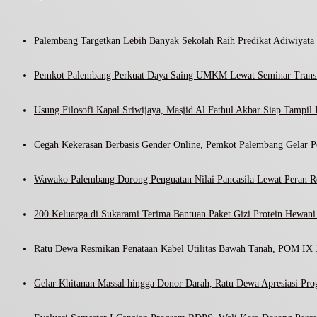
Palembang Targetkan Lebih Banyak Sekolah Raih Predikat Adiwiyata
Pemkot Palembang Perkuat Daya Saing UMKM Lewat Seminar Transf
Usung Filosofi Kapal Sriwijaya, Masjid Al Fathul Akbar Siap Tampil 
Cegah Kekerasan Berbasis Gender Online, Pemkot Palembang Gelar Pel
Wawako Palembang Dorong Penguatan Nilai Pancasila Lewat Peran R
200 Keluarga di Sukarami Terima Bantuan Paket Gizi Protein Hewa
Ratu Dewa Resmikan Penataan Kabel Utilitas Bawah Tanah, POM IX J
Gelar Khitanan Massal hingga Donor Darah, Ratu Dewa Apresiasi Pr