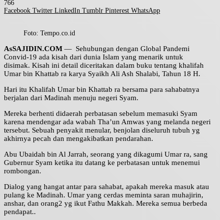
766
Facebook
Twitter
LinkedIn
Tumblr
Pinterest
WhatsApp
Foto: Tempo.co.id
AsSAJIDIN.COM
— Sehubungan dengan Global Pandemi
Convid-19 ada kisah dari dunia Islam yang menarik untuk
disimak. Kisah ini detail diceritakan dalam buku tentang khalifah
Umar bin Khattab ra karya Syaikh Ali Ash Shalabi, Tahun 18 H.
Hari itu Khalifah Umar bin Khattab ra bersama para sahabatnya
berjalan dari Madinah menuju negeri Syam.
Mereka berhenti didaerah perbatasan sebelum memasuki Syam
karena mendengar ada wabah Tha’un Amwas yang melanda negeri
tersebut. Sebuah penyakit menular, benjolan diseluruh tubuh yg
akhirnya pecah dan mengakibatkan pendarahan.
Abu Ubaidah bin Al Jarrah, seorang yang dikagumi Umar ra, sang
Gubernur Syam ketika itu datang ke perbatasan untuk menemui
rombongan.
Dialog yang hangat antar para sahabat, apakah mereka masuk atau
pulang ke Madinah. Umar yang cerdas meminta saran muhajirin,
anshar, dan orang2 yg ikut Fathu Makkah. Mereka semua berbeda
pendapat..