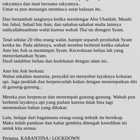
rakyatnya dan mati bersama rakyatnya..
Umar ra pun menangis membaca surat balasan itu..
Dan bertambah tangisnya ketika mendengar Abu Ubaidah, Muadz
bin Jabal, Suhail bin Amr, dan sahabat-sahabat mulia lainnya
radiyallahuanhum wafat karena wabah Tha’un dinegeri Syam.
Total sekitar 20 ribu orang wafat, hampir separuh penduduk Syam
ketika itu. Pada akhirnya, wabah tersebut berhenti ketika sahabat
Amr bin Ash ra memimpin Syam. Kecerdasan beliau lah yang
menyelamatkan Syam.
Hasil tadabbur beliau dan kedekatan dengan alam ini..
Amr bin Ash berkata:
Wahai sekalian manusia, penyakit ini menyebar layaknya kobaran
api. Jaga jaraklah dan berpencarlah kalian dengan menempatkan diri
di gunung-gunung..
Mereka pun berpencar dan menempati gunung-gunung. Wabah pun
berhenti layaknya api yang padam karena tidak bisa lagi
menemukan bahan yang dibakar.
Lalu, belajar dari bagaimana orang-orang terbaik itu bersikap.
Maka inilah panduan dan kabar gembira ditengah kesedihan ini
untuk kita semua
Pertama, KARANTINA / LOCKDOWN