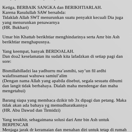
Ketiga, BERBAIK SANGKA dan BERIKHTIARLAH.
Karena Rasulullah SAW bersabda:
Tidaklah Allah SWT menurunkan suatu penyakit kecuali Dia juga
yang menurunkan penawarnya
(HR. Bukhari)
Umar bin Khattab berikhtiar menghindarinya serta Amr bin Ash
berikhtiar menghapusnya.
Yang keempat, banyak BERDOALAH.
Dan doa2 keselamatan itu sudah kita lafadzkan di setiap pagi dan
sore:
Bismillahilladzi laa yadhurru ma’asmihi, say’un fil ardhi
walafissamaai wahuwa samiul’alim
(Dengan nama Allah yang apabila disebut, segala sesuatu dibumi
dan langit tidak berbahaya. Dialah maha mendengar dan maha
mengetahui)
Barang siapa yang membaca dzikir tsb 3x dipagi dan petang. Maka
tidak akan ada bahaya yg memudharatkannya
(HR. Abu Dawud dan Tirmidzi)
Yang terakhir, sebagaimana solusi dari Amr bin Ash untuk
BERPENCAR
Menjaga jarak dr keramaian dan menahan diri untuk tetap di rumah