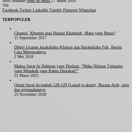
Novi Amanah
Send an email
27 Maret 2020
766
Facebook
Twitter
LinkedIn
Tumblr
Pinterest
WhatsApp
TERPOPULER
Chusnul, Khusnul atau Husnul Khatimah, Mana yang Benar?
15 September 2017
Diberi Ucapan Jazakallahu Khairan dan Barakallahu Fiik, Begini
Cara Menjawabnya
2 Mei 2018
Makna Surat Ar Rahman yang Diulang, “Maka Nikmat Tuhanmu
yang Manakah yang Kamu Dustakan?”
31 Maret 2021
Quran Surat At-taubah 128-129 (Laqod ja akum), Bacaan Arab, latin
dan terjemahannya
25 November 2020