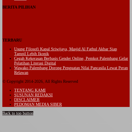
BERITA PILIHAN
TERBARU
Usung Filosofi Kapal Sriwijaya, Masjid Al Fathul Akbar Siap
Tampil Lebih Ikonik
Cegah Kekerasan Berbasis Gender Online, Pemkot Palembang Gelar
Pelatihan Literasi Digital
Wawako Palembang Dorong Penguatan Nilai Pancasila Lewat Peran
Relawan
© Copyright 2014-2026, All Rights Reserved
TENTANG KAMI
SUSUNAN REDAKSI
DISCLAIMER
PEDOMAN MEDIA SIBER
Back to top button