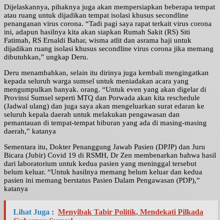
Dijelaskannya, pihaknya juga akan mempersiapkan beberapa tempat
atau ruang untuk dijadikan tempat isolasi khusus secondline
penanganan virus corona. “Tadi pagi saya rapat terkait virus corona
ini, adapun hasilnya kita akan siapkan Rumah Sakit (RS) Siti
Fatimah, RS Ernaldi Bahar, wisma atlit dan asrama haji untuk
dijadikan ruang isolasi khusus secondline virus corona jika memang
dibutuhkan,” ungkap Deru.
Deru menambahkan, selain itu dirinya juga kembali mengingatkan
kepada seluruh warga sumsel untuk meniadakan acara yang
mengumpulkan banyak. orang. “Untuk even yang akan digelar di
Provinsi Sumsel seperti MTQ dan Porwada akan kita reschedule
(Jadwal ulang) dan juga saya akan mengeluarkan surat edaran ke
seluruh kepala daerah untuk melakukan pengawasan dan
pemantauan di tempat-tempat hiburan yang ada di masing-masing
daerah,” katanya
Sementara itu, Dokter Penanggung Jawab Pasien (DPJP) dan Juru
Bicara (Jubir) Covid 19 di RSMH, Dr Zen membenarkan bahwa hasil
dari laboratorium untuk kedua pasien yang meninggal tersebut
belum keluar. “Untuk hasilnya memang belum keluar dan kedua
pasien ini memang berstatus Pasien Dalam Pengawasan (PDP),”
katanya
Lihat Juga :
Menyibak Tabir Politik, Mendekati Pilkada