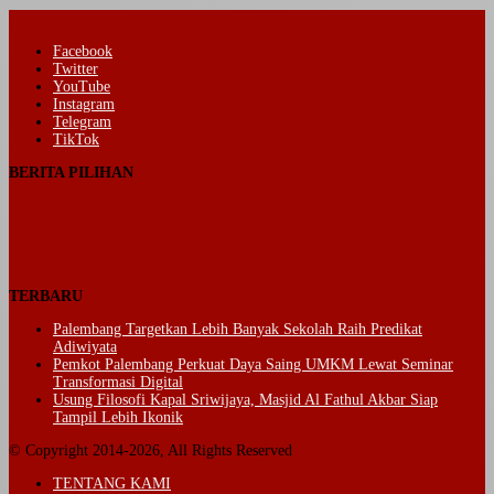
Facebook
Twitter
YouTube
Instagram
Telegram
TikTok
BERITA PILIHAN
TERBARU
Palembang Targetkan Lebih Banyak Sekolah Raih Predikat
Adiwiyata
Pemkot Palembang Perkuat Daya Saing UMKM Lewat Seminar
Transformasi Digital
Usung Filosofi Kapal Sriwijaya, Masjid Al Fathul Akbar Siap
Tampil Lebih Ikonik
© Copyright 2014-2026, All Rights Reserved
TENTANG KAMI