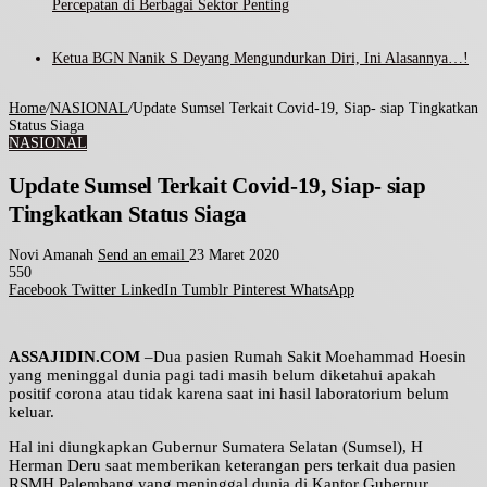
Percepatan di Berbagai Sektor Penting
Ketua BGN Nanik S Deyang Mengundurkan Diri, Ini Alasannya…!
Home
/
NASIONAL
/
Update Sumsel Terkait Covid-19, Siap- siap Tingkatkan
Status Siaga
NASIONAL
Update Sumsel Terkait Covid-19, Siap- siap
Tingkatkan Status Siaga
Novi Amanah
Send an email
23 Maret 2020
550
Facebook
Twitter
LinkedIn
Tumblr
Pinterest
WhatsApp
ASSAJIDIN.COM
–Dua pasien Rumah Sakit Moehammad Hoesin
yang meninggal dunia pagi tadi masih belum diketahui apakah
positif corona atau tidak karena saat ini hasil laboratorium belum
keluar.
Hal ini diungkapkan Gubernur Sumatera Selatan (Sumsel), H
Herman Deru saat memberikan keterangan pers terkait dua pasien
RSMH Palembang yang meninggal dunia di Kantor Gubernur