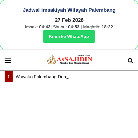
Jadwal imsakiyah Wilayah Palembang
27 Feb 2026
Imsak:
04:43
| Shubu:
04:53
| Maghrib:
18:22
Kirim ke WhatsApp
Menu
S
fo
Wawako Palembang Dorong Penguatan Nilai Pancasila Lewat Peran Relawan