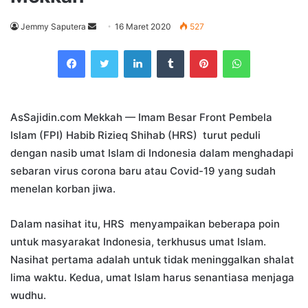
Send
Jemmy Saputera
16 Maret 2020
527
an
Facebook
Twitter
LinkedIn
Tumblr
Pinterest
WhatsApp
email
AsSajidin.com Mekkah — Imam Besar Front Pembela
Islam (FPI) Habib Rizieq Shihab (HRS) turut peduli
dengan nasib umat Islam di Indonesia dalam menghadapi
sebaran virus corona baru atau Covid-19 yang sudah
menelan korban jiwa.
Dalam nasihat itu, HRS menyampaikan beberapa poin
untuk masyarakat Indonesia, terkhusus umat Islam.
Nasihat pertama adalah untuk tidak meninggalkan shalat
lima waktu. Kedua, umat Islam harus senantiasa menjaga
wudhu.