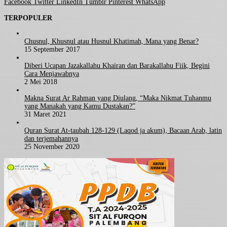
Facebook
Twitter
LinkedIn
Tumblr
Pinterest
WhatsApp
TERPOPULER
Chusnul, Khusnul atau Husnul Khatimah, Mana yang Benar?
15 September 2017
Diberi Ucapan Jazakallahu Khairan dan Barakallahu Fiik, Begini
Cara Menjawabnya
2 Mei 2018
Makna Surat Ar Rahman yang Diulang, “Maka Nikmat Tuhanmu
yang Manakah yang Kamu Dustakan?”
31 Maret 2021
Quran Surat At-taubah 128-129 (Laqod ja akum), Bacaan Arab, latin
dan terjemahannya
25 November 2020