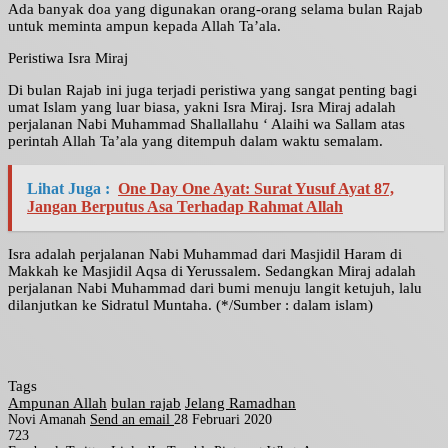
Ada banyak doa yang digunakan orang-orang selama bulan Rajab
untuk meminta ampun kepada Allah Ta’ala.
Peristiwa Isra Miraj
Di bulan Rajab ini juga terjadi peristiwa yang sangat penting bagi
umat Islam yang luar biasa, yakni Isra Miraj. Isra Miraj adalah
perjalanan Nabi Muhammad Shallallahu ‘ Alaihi wa Sallam atas
perintah Allah Ta’ala yang ditempuh dalam waktu semalam.
Lihat Juga :
One Day One Ayat: Surat Yusuf Ayat 87,
Jangan Berputus Asa Terhadap Rahmat Allah
Isra adalah perjalanan Nabi Muhammad dari Masjidil Haram di
Makkah ke Masjidil Aqsa di Yerussalem. Sedangkan Miraj adalah
perjalanan Nabi Muhammad dari bumi menuju langit ketujuh, lalu
dilanjutkan ke Sidratul Muntaha. (*/Sumber : dalam islam)
Tags
Ampunan Allah
bulan rajab
Jelang Ramadhan
Novi Amanah
Send an email
28 Februari 2020
723