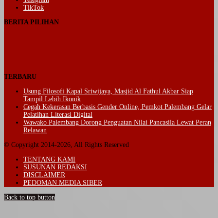
TikTok
BERITA PILIHAN
TERBARU
Usung Filosofi Kapal Sriwijaya, Masjid Al Fathul Akbar Siap
Tampil Lebih Ikonik
Cegah Kekerasan Berbasis Gender Online, Pemkot Palembang Gelar
Pelatihan Literasi Digital
Wawako Palembang Dorong Penguatan Nilai Pancasila Lewat Peran
Relawan
© Copyright 2014-2026, All Rights Reserved
TENTANG KAMI
SUSUNAN REDAKSI
DISCLAIMER
PEDOMAN MEDIA SIBER
Back to top button