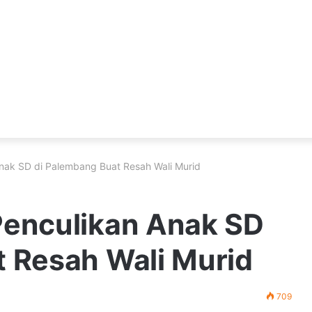
nak SD di Palembang Buat Resah Wali Murid
Penculikan Anak SD
t Resah Wali Murid
709