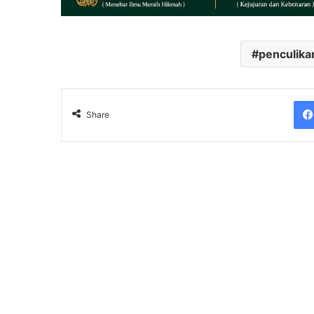
penculika
Share