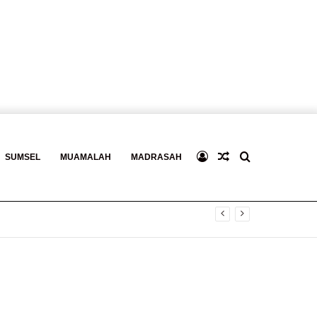
Log
Baca
Search
SUMSEL
MUAMALAH
MADRASAH
In
Berita
for