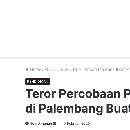
Home
/
PENDIDIKAN
/
Teror Percobaan Penculikan A
PENDIDIKAN
Teror Percobaan 
di Palembang Bua
Send
Novi Amanah
7 Februari 2020