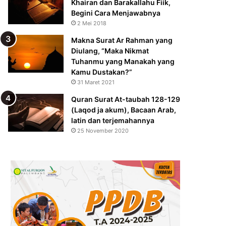
Khairan dan Barakallahu Fiik,
Begini Cara Menjawabnya
2 Mei 2018
Makna Surat Ar Rahman yang
Diulang, “Maka Nikmat
Tuhanmu yang Manakah yang
Kamu Dustakan?”
31 Maret 2021
Quran Surat At-taubah 128-129
(Laqod ja akum), Bacaan Arab,
latin dan terjemahannya
25 November 2020