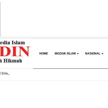
HOME
MOZAIK ISLAM
NASIONAL
 Sriwijaya, Masjid Al Fathul Akbar Siap Tampil Lebih Ikonik