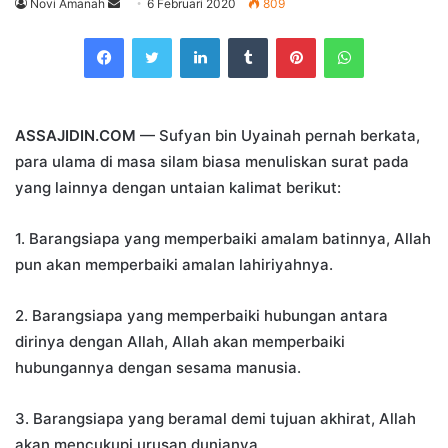
Send
Novi Amanah
6 Februari 2020
809
an
Facebook
Twitter
LinkedIn
Tumblr
Pinterest
WhatsApp
email
ASSAJIDIN.COM
— Sufyan bin Uyainah pernah berkata,
para ulama di masa silam biasa menuliskan surat pada
yang lainnya dengan untaian kalimat berikut:
1. Barangsiapa yang memperbaiki amalam batinnya, Allah
pun akan memperbaiki amalan lahiriyahnya.
2. Barangsiapa yang memperbaiki hubungan antara
dirinya dengan Allah, Allah akan memperbaiki
hubungannya dengan sesama manusia.
3. Barangsiapa yang beramal demi tujuan akhirat, Allah
akan mencukupi urusan dunianya.