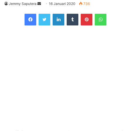
Send
Jemmy Saputera
16 Januari 2020
736
an
Facebook
Twitter
LinkedIn
Tumblr
Pinterest
WhatsApp
email