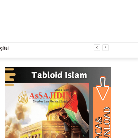
Acak
gital