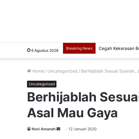
Cegah Kekerasan Ber
Breaking News
6 Agustus 2026
Home
/
Uncategorized
/
Berhijablah Sesuai Syariah,
Uncategorized
Berhijablah Sesua
Asal Mau Gaya
Send
Novi Amanah
12 Januari 2020
an