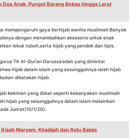
 Dua Anak, Pungut Barang Bekas hingga Larut
uga mempengaruhi gaya berhijab wanita muslimah.Banyak
ijabnya dengan menambahkan aksesoris untuk enak
an lekuk tubuh,serta hijab yang pendek dan tipis.
ngurus TK Al-Qur’an Darussa’adah yang dimintai
ahwa hijab dalam islam yang sesungguhnya ialah hijab
bukan dikatakan hijab.
ijab kekinian yang diikat seperti kebanyakan muslimah
lah hijab yang sesungguhnya dalam islam melainkan
pada Jum’at(10/1/20).
i Kisah Maryam, Khadijah dan Ratu Balqis