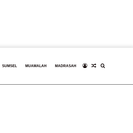
Log
Baca
Search
SUMSEL
MUAMALAH
MADRASAH
In
Berita
for