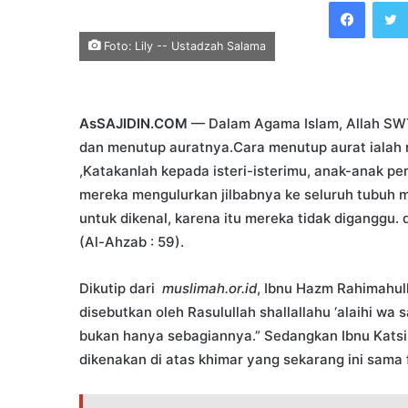
Faceb
email
Foto: Lily -- Ustadzah Salama
AsSAJIDIN.COM
— Dalam Agama Islam, Allah SW
dan menutup auratnya.Cara menutup aurat ialah 
,Katakanlah kepada isteri-isterimu, anak-anak p
mereka mengulurkan jilbabnya ke seluruh tubuh m
untuk dikenal, karena itu mereka tidak diganggu
(Al-Ahzab : 59).
Dikutip dari
muslimah.or.id
, Ibnu Hazm Rahimahul
disebutkan oleh Rasulullah shallallahu ‘alaihi wa
bukan hanya sebagiannya.” Sedangkan Ibnu Katsi
dikenakan di atas khimar yang sekarang ini sama 