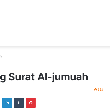
ah
g Surat Al-jumuah
658
ook
Twitter
LinkedIn
Tumblr
Pinterest