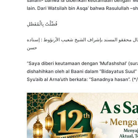
sallam- bahwa ia diberikan keutamaan dengan ‘Muf
lain. Dari Watsilah bin Asqa’ bahwa Rasulullah –sh
فُضِّلْتُ بِالْمُفَصَّلِ
(4/107) ، صححه الألباني في “بداية السول” (ص/59) ، وقال محققو المسند بإشراف الشيخ شعيب الأرنؤوط : إسناده
حسن
“Saya diberi keutamaan dengan ‘Mufashshal’ (sura
dishahihkan oleh al Baani dalam “Bidayatus Suul
Syu’aib al Arna’uth berkata: “Sanadnya hasan”. (*