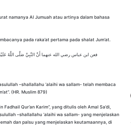
urat namanya Al Jumuah atau artinya dalam bahasa
 membacanya pada raka’at pertama pada shalat Jum’at.
فعن ابن عباس رضي الله عنهما أَنَّ النَّبِيَّ صَلَّى اللَّهُ عَلَيْهِ وَسَلَ
sulullah –shallallahu ‘alaihi wa sallam- telah membaca
’at”. (HR. Muslim 879)
Fadhail Qur’an Karim”, yang ditulis oleh Amal Sa’di,
sulullah –shallallahu ‘alaihi wa sallam- yang menjelaskan
 lemah dan palsu yang menjelaskan keutamaannya, di