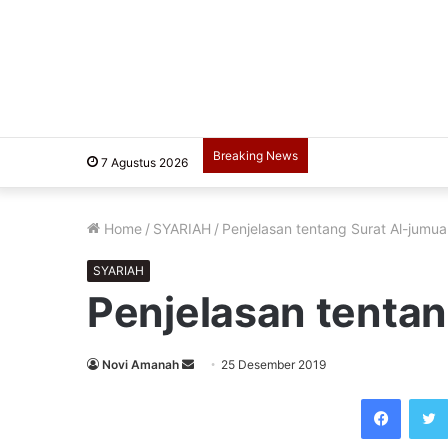
Breaking News
7 Agustus 2026
Home
/
SYARIAH
/
Penjelasan tentang Surat Al-jumu
SYARIAH
Penjelasan tentan
Send
Novi Amanah
25 Desember 2019
an
Faceb
email