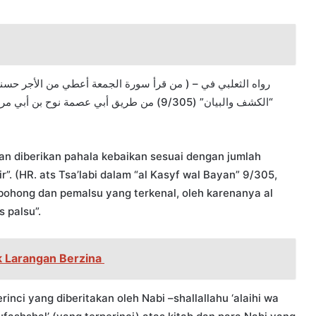
الكشف والبيان” (9/305) من طريق أبي عصمة نو
an diberikan pahala kebaikan sesuai dengan jumlah
”. (HR. ats Tsa’labi dalam “al Kasyf wal Bayan” 9/305,
mbohong dan pemalsu yang terkenal, oleh karenanya al
 palsu”.
k Larangan Berzina
inci yang diberitakan oleh Nabi –shallallahu ‘alaihi wa