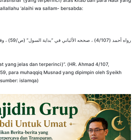
ashshal’ (yang terperinci) atas kitab dan para Nabi yang
allallahu ‘alaihi wa sallam- bersabda:
رواه أحمد 
t yang jelas dan terperinci)”. (HR. Ahmad 4/107,
” 59, para muhaqqiq Musnad yang dipimpin oleh Syeikh
/sumber: islamqa)