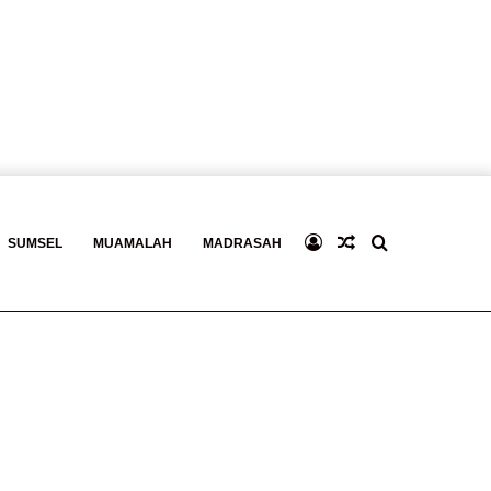
Log
Baca
Search
SUMSEL
MUAMALAH
MADRASAH
In
Berita
for