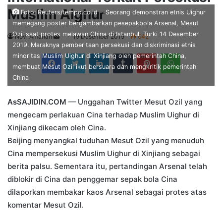
Muslim Aighur
Foto: Reuters/tempo.co.id --Seorang demonstran etnis Uighur
memegang poster bergambarkan pesepakbola Arsenal, Mesut
Ozil saat protes melawan China di Istanbul, Turki 14 Desember
Send
Novi Amanah
19 Desember 2019
642
2019. Maraknya pemberitaan persekusi dan diskriminasi etnis
an
Facebook
Twitter
LinkedIn
Tumblr
Pinterest
WhatsApp
minoritas Muslim Uighur di Xinjiang oleh pemerintah China,
email
membuat Mesut Ozil ikut bersuara dan mengkritik pemerintah
China
AsSAJIDIN.COM
— Unggahan Twitter Mesut Ozil yang
mengecam perlakuan Cina terhadap Muslim Uighur di
Xinjiang dikecam oleh Cina.
Beijing menyangkal tuduhan Mesut Ozil yang menuduh
Cina mempersekusi Muslim Uighur di Xinjiang sebagai
berita palsu. Sementara itu, pertandingan Arsenal telah
diblokir di Cina dan penggemar sepak bola Cina
dilaporkan membakar kaos Arsenal sebagai protes atas
komentar Mesut Ozil.