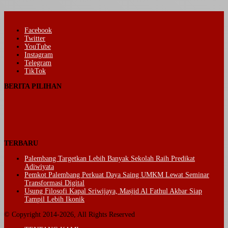
Facebook
Twitter
YouTube
Instagram
Telegram
TikTok
BERITA PILIHAN
TERBARU
Palembang Targetkan Lebih Banyak Sekolah Raih Predikat
Adiwiyata
Pemkot Palembang Perkuat Daya Saing UMKM Lewat Seminar
Transformasi Digital
Usung Filosofi Kapal Sriwijaya, Masjid Al Fathul Akbar Siap
Tampil Lebih Ikonik
© Copyright 2014-2026, All Rights Reserved