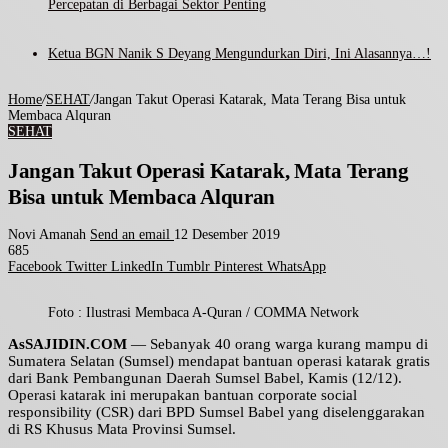
Percepatan di Berbagai Sektor Penting
Ketua BGN Nanik S Deyang Mengundurkan Diri, Ini Alasannya…!
Home
/
SEHAT
/
Jangan Takut Operasi Katarak, Mata Terang Bisa untuk
Membaca Alquran
SEHAT
Jangan Takut Operasi Katarak, Mata Terang
Bisa untuk Membaca Alquran
Novi Amanah
Send an email
12 Desember 2019
685
Facebook
Twitter
LinkedIn
Tumblr
Pinterest
WhatsApp
Foto : Ilustrasi Membaca A-Quran / COMMA Network
AsSAJIDIN.COM
— Sebanyak 40 orang warga kurang mampu di
Sumatera Selatan (Sumsel) mendapat bantuan operasi katarak gratis
dari Bank Pembangunan Daerah Sumsel Babel, Kamis (12/12).
Operasi katarak ini merupakan bantuan corporate social
responsibility (CSR) dari BPD Sumsel Babel yang diselenggarakan
di RS Khusus Mata Provinsi Sumsel.