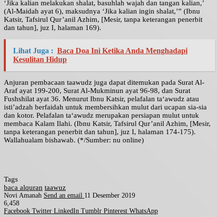
‘Jika kalian melakukan shalat, basuhlah wajah dan tangan kalian,’
(Al-Maidah ayat 6), maksudnya ‘Jika kalian ingin shalat,’” (Ibnu
Katsir, Tafsirul Qur’anil Azhim, [Mesir, tanpa keterangan penerbit
dan tahun], juz I, halaman 169).
Lihat Juga :
Baca Doa Ini Ketika Anda Menghadapi
Kesulitan Hidup
Anjuran pembacaan taawudz juga dapat ditemukan pada Surat Al-
Araf ayat 199-200, Surat Al-Mukminun ayat 96-98, dan Surat
Fushshilat ayat 36. Menurut Ibnu Katsir, pelafalan ta‘awudz atau
isti’adzah berfaidah untuk membersihkan mulut dari ucapan sia-sia
dan kotor. Pelafalan ta‘awudz merupakan persiapan mulut untuk
membaca Kalam Ilahi. (Ibnu Katsir, Tafsirul Qur’anil Azhim, [Mesir,
tanpa keterangan penerbit dan tahun], juz I, halaman 174-175).
Wallahualam bishawab. (*/Sumber: nu online)
Tags
baca alquran
taawuz
Novi Amanah
Send an email
11 Desember 2019
6,458
Facebook
Twitter
LinkedIn
Tumblr
Pinterest
WhatsApp