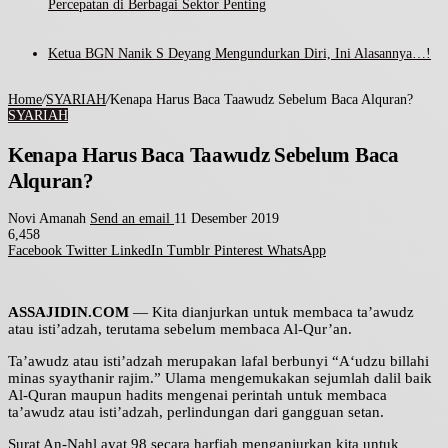
Percepatan di Berbagai Sektor Penting
Ketua BGN Nanik S Deyang Mengundurkan Diri, Ini Alasannya…!
Home
/
SYARIAH
/
Kenapa Harus Baca Taawudz Sebelum Baca Alquran?
SYARIAH
Kenapa Harus Baca Taawudz Sebelum Baca
Alquran?
Novi Amanah
Send an email
11 Desember 2019
6,458
Facebook
Twitter
LinkedIn
Tumblr
Pinterest
WhatsApp
ASSAJIDIN.COM
— Kita dianjurkan untuk membaca ta’awudz
atau isti’adzah, terutama sebelum membaca Al-Qur’an.
Ta’awudz atau isti’adzah merupakan lafal berbunyi “A‘udzu billahi
minas syaythanir rajim.” Ulama mengemukakan sejumlah dalil baik
Al-Quran maupun hadits mengenai perintah untuk membaca
ta’awudz atau isti’adzah, perlindungan dari gangguan setan.
Surat An-Nahl ayat 98 secara harfiah menganjurkan kita untuk