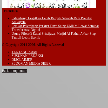
TERBARU
Palembang Targetkan Lebih Banyak Sekolah Raih Predikat
Adiwiyata
Pemkot Palembang Perkuat Daya Saing UMKM Lewat Seminar
Transformasi Digital
Usung Filosofi Kapal Sriwijaya, Masjid Al Fathul Akbar Siap
Tampil Lebih Ikonik
© Copyright 2014-2026, All Rights Reserved
TENTANG KAMI
SUSUNAN REDAKSI
DISCLAIMER
PEDOMAN MEDIA SIBER
Back to top button