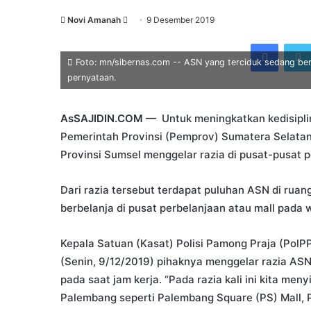
Send
Novi Amanah
9 Desember 2019
an
Faceb
email
Foto: mn/sibernas.com -- ASN yang terciduk sedang berb
pernyataan.
AsSAJIDIN.COM
— Untuk meningkatkan kedisiplin
Pemerintah Provinsi (Pemprov) Sumatera Selatan 
Provinsi Sumsel menggelar razia di pusat-pusat 
Dari razia tersebut terdapat puluhan ASN di rua
berbelanja di pusat perbelanjaan atau mall pada w
Kepala Satuan (Kasat) Polisi Pamong Praja (PolPP
(Senin, 9/12/2019) pihaknya menggelar razia ASN
pada saat jam kerja. “Pada razia kali ini kita men
Palembang seperti Palembang Square (PS) Mall, 