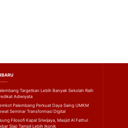
RBARU
alembang Targetkan Lebih Banyak Sekolah Raih
redikat Adiwiyata
emkot Palembang Perkuat Daya Saing UMKM
ewat Seminar Transformasi Digital
sung Filosofi Kapal Sriwijaya, Masjid Al Fathul
kbar Siap Tampil Lebih Ikonik