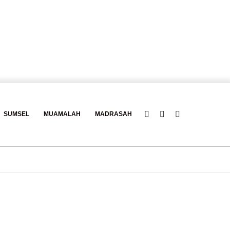
Log
Baca
Search
SUMSEL
MUAMALAH
MADRASAH
In
Berita
for