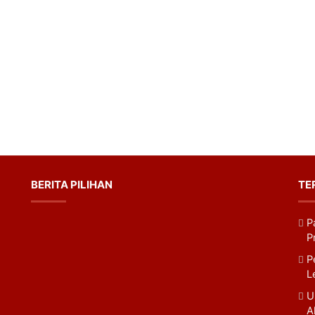
BERITA PILIHAN
TE
P
Tok
P
P
L
U
A