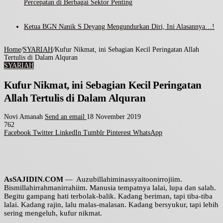
Percepatan di Berbagai Sektor Penting
Ketua BGN Nanik S Deyang Mengundurkan Diri, Ini Alasannya…!
Home
/
SYARIAH
/
Kufur Nikmat, ini Sebagian Kecil Peringatan Allah
Tertulis di Dalam Alquran
SYARIAH
Kufur Nikmat, ini Sebagian Kecil Peringatan
Allah Tertulis di Dalam Alquran
Novi Amanah
Send an email
18 November 2019
762
Facebook
Twitter
LinkedIn
Tumblr
Pinterest
WhatsApp
AsSAJIDIN.COM
— Auzubillahiminassyaitoonirrojiim.
Bismillahirrahmanirrahiim. Manusia tempatnya lalai, lupa dan salah.
Begitu gampang hati terbolak-balik. Kadang beriman, tapi tiba-tiba
lalai. Kadang rajin, lalu malas-malasan. Kadang bersyukur, tapi lebih
sering mengeluh, kufur nikmat.