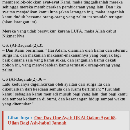
memperolok-olokkan ayat-ayat Kami, maka tinggalkanlah mereka
sehingga mereka membicarakan pembicaraan yang lain. Dan jika
syaitan menjadikan kamu lupa (akan larangan ini), maka janganlah
kamu duduk bersama orang-orang yang zalim itu sesudah teringat
(akan larangan itu).
Mereka yang tidak bersyukur, karena LUPA, maka Allah cabut
Nikmat Nya.
QS. (Al-Baqarah(2):35
– Dan Kami berfirman: “Hai Adam, diamilah oleh kamu dan isterimu
surga ini, dan makanlah makanan-makanannya yang banyak lagi
baik dimana saja yang kamu sukai, dan janganlah kamu dekati
pohon ini, yang menyebabkan kamu termasuk orang-orang yang
zalim.
QS (Al-Baqarah(2):36 –
Lalu keduanya digelincirkan oleh syaitan dari surga itu dan
dikeluarkan dari keadaan semula dan Kami berfirman: “Turunlah
kamu! sebagian kamu menjadi musuh bagi yang lain, dan bagi kamu
ada tempat kediaman di bumi, dan kesenangan hidup sampai waktu
yang ditentukan”.
Lihat Juga :
One Day One Ayat: QS Al Qalam Ayat 68,
Ujian Bagi Ash-habul Jannah