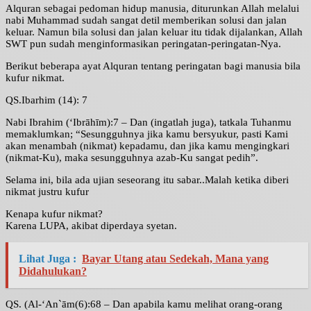
Alquran sebagai pedoman hidup manusia, diturunkan Allah melalui
nabi Muhammad sudah sangat detil memberikan solusi dan jalan
keluar. Namun bila solusi dan jalan keluar itu tidak dijalankan, Allah
SWT pun sudah menginformasikan peringatan-peringatan-Nya.
Berikut beberapa ayat Alquran tentang peringatan bagi manusia bila
kufur nikmat.
QS.Ibarhim (14): 7
Nabi Ibrahim (‘Ibrāhīm):7 – Dan (ingatlah juga), tatkala Tuhanmu
memaklumkan; “Sesungguhnya jika kamu bersyukur, pasti Kami
akan menambah (nikmat) kepadamu, dan jika kamu mengingkari
(nikmat-Ku), maka sesungguhnya azab-Ku sangat pedih”.
Selama ini, bila ada ujian seseorang itu sabar..Malah ketika diberi
nikmat justru kufur
Kenapa kufur nikmat?
Karena LUPA, akibat diperdaya syetan.
Lihat Juga :
Bayar Utang atau Sedekah, Mana yang
Didahulukan?
QS. (Al-‘An`ām(6):68 – Dan apabila kamu melihat orang-orang