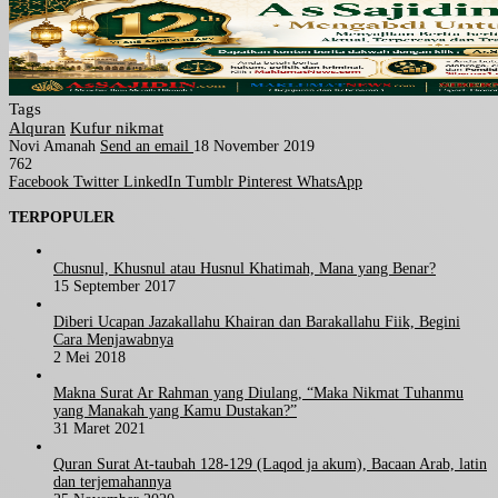
Tags
Alquran
Kufur nikmat
Novi Amanah
Send an email
18 November 2019
762
Facebook
Twitter
LinkedIn
Tumblr
Pinterest
WhatsApp
TERPOPULER
Chusnul, Khusnul atau Husnul Khatimah, Mana yang Benar?
15 September 2017
Diberi Ucapan Jazakallahu Khairan dan Barakallahu Fiik, Begini
Cara Menjawabnya
2 Mei 2018
Makna Surat Ar Rahman yang Diulang, “Maka Nikmat Tuhanmu
yang Manakah yang Kamu Dustakan?”
31 Maret 2021
Quran Surat At-taubah 128-129 (Laqod ja akum), Bacaan Arab, latin
dan terjemahannya