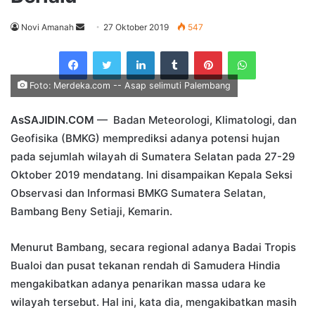
Send
Novi Amanah
27 Oktober 2019
547
an
Facebook
Twitter
LinkedIn
Tumblr
Pinterest
WhatsApp
email
Foto: Merdeka.com -- Asap selimuti Palembang
AsSAJIDIN.COM
— Badan Meteorologi, Klimatologi, dan
Geofisika (BMKG) memprediksi adanya potensi hujan
pada sejumlah wilayah di Sumatera Selatan pada 27-29
Oktober 2019 mendatang. Ini disampaikan Kepala Seksi
Observasi dan Informasi BMKG Sumatera Selatan,
Bambang Beny Setiaji, Kemarin.
Menurut Bambang, secara regional adanya Badai Tropis
Bualoi dan pusat tekanan rendah di Samudera Hindia
mengakibatkan adanya penarikan massa udara ke
wilayah tersebut. Hal ini, kata dia, mengakibatkan masih