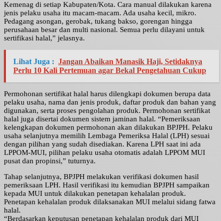
Kemenag di setiap Kabupaten/Kota. Cara manual dilakukan karena
jenis pelaku usaha itu macam-macam. Ada usaha kecil, mikro.
Pedagang asongan, gerobak, tukang bakso, gorengan hingga
perusahaan besar dan multi nasional. Semua perlu dilayani untuk
sertifikasi halal,” jelasnya.
Lihat Juga :
Jangan Abaikan Manasik Haji, Setidaknya
Perlu 10 Kali Pertemuan agar Bekal Pengetahuan Cukup
Permohonan sertifikat halal harus dilengkapi dokumen berupa data
pelaku usaha, nama dan jenis produk, daftar produk dan bahan yang
digunakan, serta proses pengolahan produk. Permohonan sertifikat
halal juga disertai dokumen sistem jaminan halal. “Pemeriksaan
kelengkapan dokumen permohonan akan dilakukan BPJPH. Pelaku
usaha selanjutnya memilih Lembaga Pemeriksa Halal (LPH) sesuai
dengan pilihan yang sudah disediakan. Karena LPH saat ini ada
LPPOM-MUI, pilihan pelaku usaha otomatis adalah LPPOM MUI
pusat dan propinsi,” tuturnya.
Tahap selanjutnya, BPJPH melakukan verifikasi dokumen hasil
pemeriksaan LPH. Hasil verifikasi itu kemudian BPJPH sampaikan
kepada MUI untuk dilakukan penetapan kehalalan produk.
Penetapan kehalalan produk dilaksanakan MUI melalui sidang fatwa
halal.
“Berdasarkan keputusan penetapan kehalalan produk dari MUI