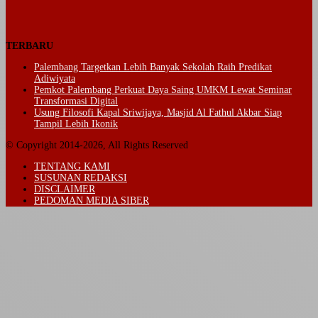
TERBARU
Palembang Targetkan Lebih Banyak Sekolah Raih Predikat
Adiwiyata
Pemkot Palembang Perkuat Daya Saing UMKM Lewat Seminar
Transformasi Digital
Usung Filosofi Kapal Sriwijaya, Masjid Al Fathul Akbar Siap
Tampil Lebih Ikonik
© Copyright 2014-2026, All Rights Reserved
TENTANG KAMI
SUSUNAN REDAKSI
DISCLAIMER
PEDOMAN MEDIA SIBER
Back
to
top
button