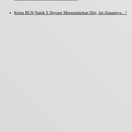
Ketua BGN Nanik S Deyang Mengundurkan Diri, Ini Alasannya…!