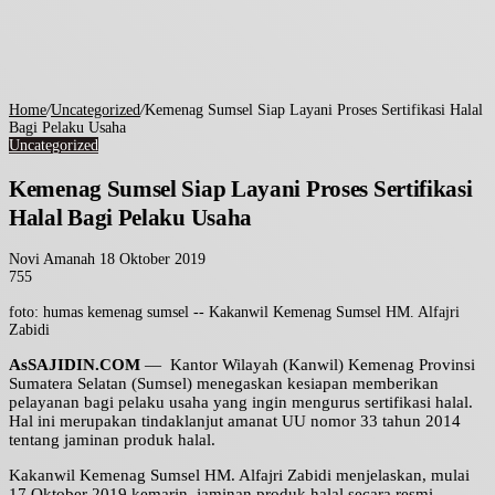
Home
/
Uncategorized
/
Kemenag Sumsel Siap Layani Proses Sertifikasi Halal
Bagi Pelaku Usaha
Uncategorized
Kemenag Sumsel Siap Layani Proses Sertifikasi
Halal Bagi Pelaku Usaha
Send
Novi Amanah
18 Oktober 2019
an
755
Facebook
Twitter
LinkedIn
Tumblr
Pinterest
WhatsApp
email
foto: humas kemenag sumsel -- Kakanwil Kemenag Sumsel HM. Alfajri
Zabidi
AsSAJIDIN.COM
— Kantor Wilayah (Kanwil) Kemenag Provinsi
Sumatera Selatan (Sumsel) menegaskan kesiapan memberikan
pelayanan bagi pelaku usaha yang ingin mengurus sertifikasi halal.
Hal ini merupakan tindaklanjut amanat UU nomor 33 tahun 2014
tentang jaminan produk halal.
Kakanwil Kemenag Sumsel HM. Alfajri Zabidi menjelaskan, mulai
17 Oktober 2019 kemarin, jaminan produk halal secara resmi