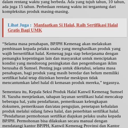
dalam rentang waktu yang berbeda. Ada yang tujuh tahun, 10 tahun,
ada juga 15 tahun. Perbedaan rentang waktu ini tergantung dari
kompleksitas produk masing-masing.
Lihat Juga :
Manfaatkan Si Halal, Raih Sertifikasi Halal
Gratis Bagi UMK
“Selama masa penahapan, BPJPH Kemenag akan melakukan
pembinaan kepada pelaku usaha yang menghasilkan produk yang
wajib bersertifikat halal. Kemenag juga siap bekerjasama dengan
pemangku kepentingan lain dan masyarakat untuk menciptakan
kondisi yang mendorong peningkatan dan pengembangan iklim
berusaha di Sumsel. Penting juga untuk diketahui, selama masa
penahapan, bagi produk yang masih beredar dan belum memiliki
sertifikat halal tetap diizinkan beredar meskipun tidak
mencantumkan label halal di kemasan produk mereka,” tegasnya.
Sementara itu, Kepala Seksi Produk Halal Kanwil Kemenag Sumsel
H. Yazuha menjelaskan, tahapan layanan sertifikasi halal mencakup
beberapa hal, yaitu pendaftaran, pemeriksaan kelengkapan
dokumen, pemeriksaan dan/atau pengujian, penetapan kehalalan
produk melalui sidang fatwa halal, dan penerbitan sertifikat halal.
“Pendaftaran permohonan sertifikat diajukan pelaku usaha kepada
BPJPH. Permohonan bisa dilakukan secara manual dengan
mendatangi kantor BPJPH, Kanwil Kemenag Provinsi dan Kantor