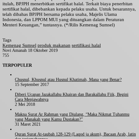
itulah, BPJPH menerbitkan sertifikat halal. Terkait biaya penerbitan
sertifikat halal, dibebankan kepada pelaku usaha. Untuk besarannya,
telah dibahas BPJPH bersama pelaku usaha, Majelis Ulama
Indonesia, dan LPPOM MUI yang dituangkan dalam Peraturan
Menteri Keuangan,” tuntasnya. (*/Rilis Kemenag Sumsel)
Tags
Kemenag Sumsel
produk makanan
sertifikasi halal
Send
Novi Amanah
18 Oktober 2019
an
755
Facebook
Twitter
LinkedIn
Tumblr
Pinterest
WhatsApp
email
TERPOPULER
Chusnul, Khusnul atau Husnul Khatimah, Mana yang Benar?
15 September 2017
Diberi Ucapan Jazakallahu Khairan dan Barakallahu Fiik, Begini
Cara Menjawabnya
2 Mei 2018
Makna Surat Ar Rahman yang Diulang, “Maka Nikmat Tuhanmu
yang Manakah yang Kamu Dustakan?”
31 Maret 2021
Quran Surat At-taubah 128-129 (Laqod ja akum), Bacaan Arab, latin