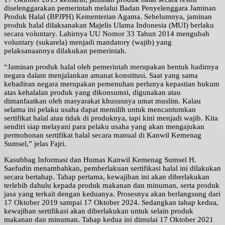
diselenggarakan pemerintah melalui Badan Penyelenggara Jaminan
Produk Halal (BPJPH) Kementerian Agama. Sebelumnya, jaminan
produk halal dilaksanakan Majelis Ulama Indonesia (MUI) berlaku
secara voluntary. Lahirnya UU Nomor 33 Tahun 2014 mengubah
voluntary (sukarela) menjadi mandatory (wajib) yang
pelaksanaannya dilakukan pemerintah.
“Jaminan produk halal oleh pemerintah merupakan bentuk hadirnya
negara dalam menjalankan amanat konstitusi. Saat yang sama
kehadiran negara merupakan pemenuhan perlunya kepastian hukum
atas kehalalan produk yang dikonsumsi, digunakan atau
dimanfaatkan oleh masyarakat khususnya umat muslim. Kalau
selama ini pelaku usaha dapat memilih untuk mencantumkan
sertifikat halal atau tidak di produknya, tapi kini menjadi wajib. Kita
sendiri siap melayani para pelaku usaha yang akan mengajukan
permohonan sertifikat halal secara manual di Kanwil Kemenag
Sumsel,” jelas Fajri.
Kasubbag Informasi dan Humas Kanwil Kemenag Sumsel H.
Saefudin menambahkan, pemberlakuan sertifikasi halal ini dilakukan
secara bertahap. Tahap pertama, kewajiban ini akan diberlakukan
terlebih dahulu kepada produk makanan dan minuman, serta produk
jasa yang terkait dengan keduanya. Prosesnya akan berlangsung dari
17 Oktober 2019 sampai 17 Oktober 2024. Sedangkan tahap kedua,
kewajiban sertifikasi akan diberlakukan untuk selain produk
makanan dan minuman. Tahap kedua ini dimulai 17 Oktober 2021