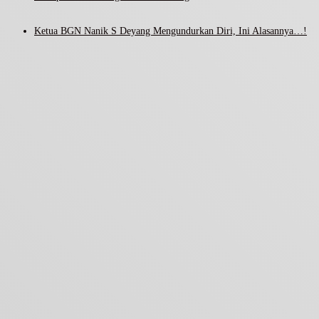
Ketua BGN Nanik S Deyang Mengundurkan Diri, Ini Alasannya…!